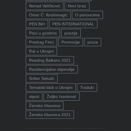
Nenad Veličković
Novi Izraz
Omer Ć. Ibrahimagić
O penovcima
PEN BiH
PEN INTERNATIONAL
Pisci u gostima
poezija
Predrag Finci
Promocije
proza
Rat u Ukrajini
Reading Balkans 2021
Rezidencijalne stipendije
Srđan Sekulić
Tematski blok o Ukrajini
Traduki
vijesti
Željko Ivanković
Ženska čitaonica
Ženska čitaonica 2021