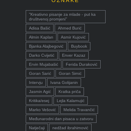
OZNAKE
"Kreativno pisanje za mlade - put ka
društvenoj promjeni"
Adisa Bašić
Ahmed Burić
Almin Kaplan
Asmir Kujović
Bjanka Alajbegović
Buybook
Darko Cvijetić
Enver Kazaz
Ervin Mujabašić
Ferida Duraković
Goran Sarić
Goran Simić
Intervju
Ivana Golijanin
Jasmin Agić
Kratka priča
Kritika/esej
Lejla Kalamujić
Marko Vešović
Melida Travančić
Međunarodni dan pisaca u zatvoru
Natječaji
nedžad ibrahimović