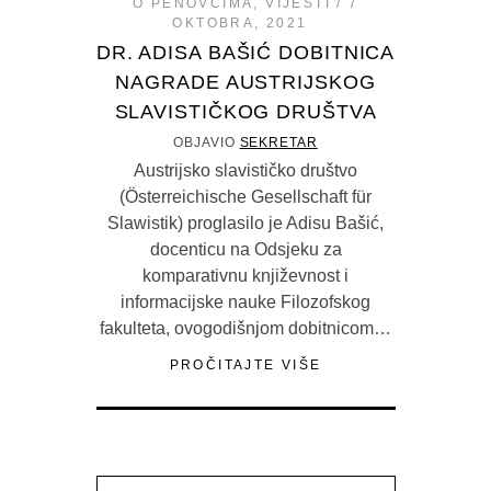
O PENOVCIMA
,
VIJESTI
7
OKTOBRA, 2021
DR. ADISA BAŠIĆ DOBITNICA
NAGRADE AUSTRIJSKOG
SLAVISTIČKOG DRUŠTVA
OBJAVIO
SEKRETAR
Austrijsko slavističko društvo
(Österreichische Gesellschaft für
Slawistik) proglasilo je Adisu Bašić,
docenticu na Odsjeku za
komparativnu književnost i
informacijske nauke Filozofskog
fakulteta, ovogodišnjom dobitnicom…
PROČITAJTE VIŠE