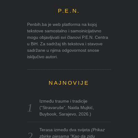
P.E.N.
Penbih.ba je web platforma na kojoj
tekstove samostalno i samoinicijativno
mogu objavljivati svi članovi P.E.N. Centra
u BiH. Za sadržaj tih tekstova i stavove
sadržane u njima odgovornost snose
isključivo autori.
NAJNOVIJE
Između traume i tradicije
(“Stravaruše”, Naida Mujkić,
Buybook, Sarajevo, 2026.)
Terasa između dva svijeta
(Prikaz
zbirke pjesama “Kao da zidu