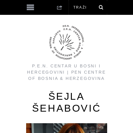
P.E.N. CENTAR U BOSNI I
HERCEGOVINI | PEN CENTRE
OF BOSNIA & HERZEGOVINA
ŠEJLA
ŠEHABOVIĆ