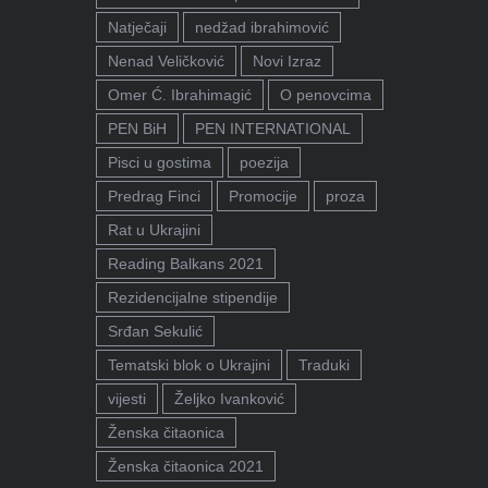
Natječaji
nedžad ibrahimović
Nenad Veličković
Novi Izraz
Omer Ć. Ibrahimagić
O penovcima
PEN BiH
PEN INTERNATIONAL
Pisci u gostima
poezija
Predrag Finci
Promocije
proza
Rat u Ukrajini
Reading Balkans 2021
Rezidencijalne stipendije
Srđan Sekulić
Tematski blok o Ukrajini
Traduki
vijesti
Željko Ivanković
Ženska čitaonica
Ženska čitaonica 2021