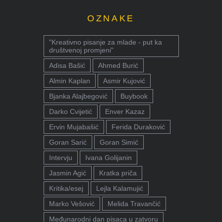
OZNAKE
"Kreativno pisanje za mlade - put ka
društvenoj promjeni"
Adisa Bašić
Ahmed Burić
Almin Kaplan
Asmir Kujović
Bjanka Alajbegović
Buybook
Darko Cvijetić
Enver Kazaz
Ervin Mujabašić
Ferida Duraković
Goran Sarić
Goran Simić
Intervju
Ivana Golijanin
Jasmin Agić
Kratka priča
Kritika/esej
Lejla Kalamujić
Marko Vešović
Melida Travančić
Međunarodni dan pisaca u zatvoru