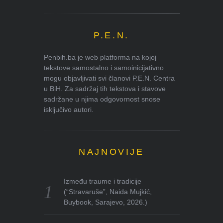
P.E.N.
Penbih.ba je web platforma na kojoj
tekstove samostalno i samoinicijativno
mogu objavljivati svi članovi P.E.N. Centra
u BiH. Za sadržaj tih tekstova i stavove
sadržane u njima odgovornost snose
isključivo autori.
NAJNOVIJE
Između traume i tradicije
(“Stravaruše”, Naida Mujkić,
Buybook, Sarajevo, 2026.)