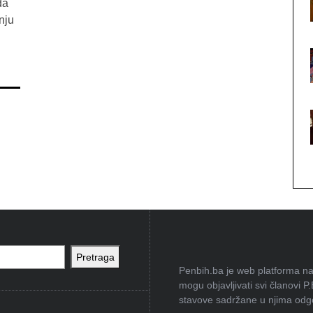
da
nju
Pretraga
Penbih.ba je web platforma na 
mogu objavljivati svi članovi P
stavove sadržane u njima odgov