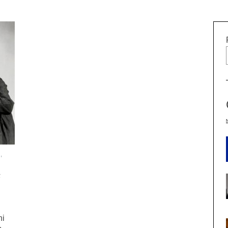
S
,
F
ni