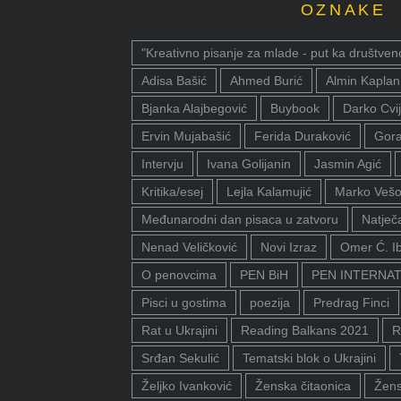
OZNAKE
"Kreativno pisanje za mlade - put ka društven
Adisa Bašić
Ahmed Burić
Almin Kaplan
Bjanka Alajbegović
Buybook
Darko Cvij
Ervin Mujabašić
Ferida Duraković
Gora
Intervju
Ivana Golijanin
Jasmin Agić
Kritika/esej
Lejla Kalamujić
Marko Vešo
Međunarodni dan pisaca u zatvoru
Natječa
Nenad Veličković
Novi Izraz
Omer Ć. I
O penovcima
PEN BiH
PEN INTERNA
Pisci u gostima
poezija
Predrag Finci
Rat u Ukrajini
Reading Balkans 2021
R
Srđan Sekulić
Tematski blok o Ukrajini
Željko Ivanković
Ženska čitaonica
Žens