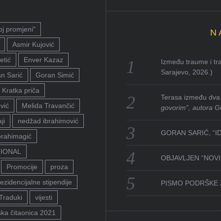
oj promjeni"
N
Asmir Kujović
etić
Enver Kazaz
Između traume i tra
Sarajevo, 2026.)
n Sarić
Goran Simić
Kratka priča
Terasa između dva 
vić
Melida Travančić
govorim”, autora G
ji
nedžad ibrahimović
GORAN SARIĆ, “I
brahimagić
TIONAL
OBJAVLJEN “NOVI 
Promocije
proza
ezidencijalne stipendije
PISMO PODRŠKE 
Traduki
vijesti
ka čitaonica 2021