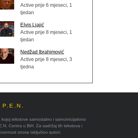
Active prije 6 mjeseci, 1
tjedan
Elvis Ljajić
Active prije 8 mjeseci, 1
tjedan
Nedžad Ibrahimović
Active prije 8 mjeseci, 3
tjedna
P.E.N.
kojoj tekstove samostalno i samoinicijativno
.E.N. Centra u BiH. Za sadržaj tih tekstova i
ornost snose isključivo autori.