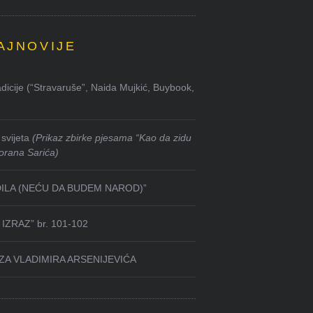
AJNOVIJE
dicije (“Stravaruše”, Naida Mujkić, Buybook,
svijeta
(Prikaz zbirke pjesama “Kao da zidu
orana Sarića)
DILA (NEĆU DA BUDEM NAROD)”
IZRAZ” br. 101-102
ZA VLADIMIRA ARSENIJEVIĆA