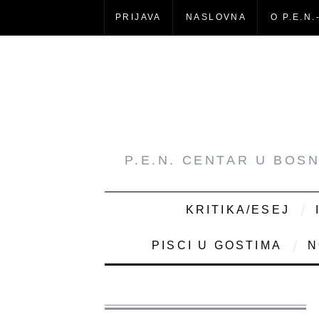
PRIJAVA
NASLOVNA
O P.E.N.
P.E.N. CENTAR U BOS
KRITIKA/ESEJ
PISCI U GOSTIMA
N