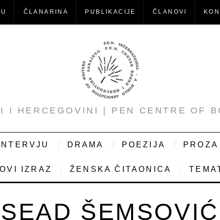
-U
ČLANARINA
PUBLIKACIJE
ČLANOVI
KON
NI I HERCEGOVINI | PEN CENTRE OF 
INTERVJU
DRAMA
POEZIJA
PROZA
OVI IZRAZ
ŽENSKA ČITAONICA
TEMAT
SEAD ŠEMSOVIĆ