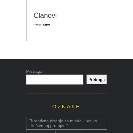
Članovi
Newest
|
Active
Pretraga
Pretraga
OZNAKE
"Kreativno pisanje za mlade - put ka
društvenoj promjeni"