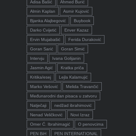
Adisa Bašić
Ahmed Burić
Almin Kaplan
Asmir Kujović
Bjanka Alajbegović
Buybook
Darko Cvijetić
Enver Kazaz
Ervin Mujabašić
Ferida Duraković
Goran Sarić
Goran Simić
Intervju
Ivana Golijanin
Jasmin Agić
Kratka priča
Kritika/esej
Lejla Kalamujić
Marko Vešović
Melida Travančić
Međunarodni dan pisaca u zatvoru
Natječaji
nedžad ibrahimović
Nenad Veličković
Novi Izraz
Omer Ć. Ibrahimagić
O penovcima
PEN BiH
PEN INTERNATIONAL