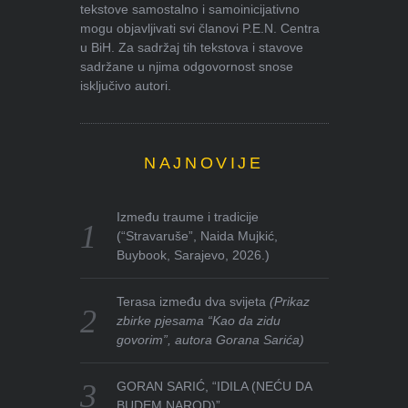
tekstove samostalno i samoinicijativno
mogu objavljivati svi članovi P.E.N. Centra
u BiH. Za sadržaj tih tekstova i stavove
sadržane u njima odgovornost snose
isključivo autori.
NAJNOVIJE
Između traume i tradicije
(“Stravaruše”, Naida Mujkić,
Buybook, Sarajevo, 2026.)
Terasa između dva svijeta
(Prikaz
zbirke pjesama “Kao da zidu
govorim”, autora Gorana Sarića)
GORAN SARIĆ, “IDILA (NEĆU DA
BUDEM NAROD)”