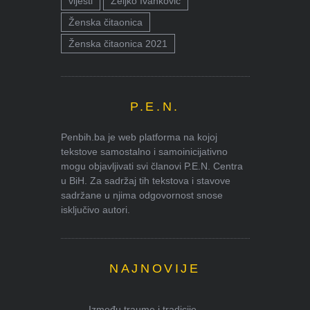
vijesti
Željko Ivanković
Ženska čitaonica
Ženska čitaonica 2021
P.E.N.
Penbih.ba je web platforma na kojoj
tekstove samostalno i samoinicijativno
mogu objavljivati svi članovi P.E.N. Centra
u BiH. Za sadržaj tih tekstova i stavove
sadržane u njima odgovornost snose
isključivo autori.
NAJNOVIJE
Između traume i tradicije