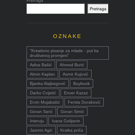
Pretraga
Pretraga
OZNAKE
"Kreativno pisanje za mlade - put ka
društvenoj promjeni"
Adisa Bašić
Ahmed Burić
Almin Kaplan
Asmir Kujović
Bjanka Alajbegović
Buybook
Darko Cvijetić
Enver Kazaz
Ervin Mujabašić
Ferida Duraković
Goran Sarić
Goran Simić
Intervju
Ivana Golijanin
Jasmin Agić
Kratka priča