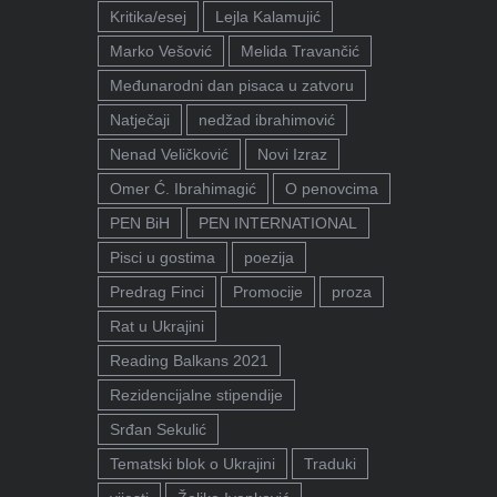
Kritika/esej
Lejla Kalamujić
Marko Vešović
Melida Travančić
Međunarodni dan pisaca u zatvoru
Natječaji
nedžad ibrahimović
Nenad Veličković
Novi Izraz
Omer Ć. Ibrahimagić
O penovcima
PEN BiH
PEN INTERNATIONAL
Pisci u gostima
poezija
Predrag Finci
Promocije
proza
Rat u Ukrajini
Reading Balkans 2021
Rezidencijalne stipendije
Srđan Sekulić
Tematski blok o Ukrajini
Traduki