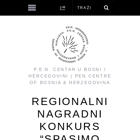
P.E.N. CENTAR U BOSNI I
HERCEGOVINI | PEN CENTRE
OF BOSNIA & HERZEGOVINA
REGIONALNI
NAGRADNI
KONKURS
“SPASIMO