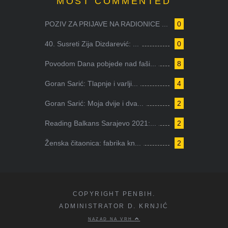
MOST COMMENTED
POZIV ZA PRIJAVE NA RADIONICE ...
0
40. Susreti Zija Dizdarević: ...
0
Povodom Dana pobjede nad faši...
8
Goran Sarić: Tlapnje i varlji...
4
Goran Sarić: Moja dvije i dva...
2
Reading Balkans Sarajevo 2021:...
2
Ženska čitaonica: fabrika kn...
2
COPYRIGHT PENBIH.
ADMINISTRATOR D. KRNJIĆ
NAZAD NA VRH