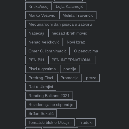
Kritika/esej
Lejla Kalamujić
Marko Vešović
Melida Travančić
Međunarodni dan pisaca u zatvoru
Natječaji
nedžad ibrahimović
Nenad Veličković
Novi Izraz
Omer Ć. Ibrahimagić
O penovcima
PEN BiH
PEN INTERNATIONAL
Pisci u gostima
poezija
Predrag Finci
Promocije
proza
Rat u Ukrajini
Reading Balkans 2021
Rezidencijalne stipendije
Srđan Sekulić
Tematski blok o Ukrajini
Traduki