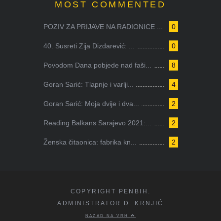
MOST COMMENTED
POZIV ZA PRIJAVE NA RADIONICE ...
0
40. Susreti Zija Dizdarević: ...
0
Povodom Dana pobjede nad faši...
8
Goran Sarić: Tlapnje i varlji...
4
Goran Sarić: Moja dvije i dva...
2
Reading Balkans Sarajevo 2021:...
2
Ženska čitaonica: fabrika kn...
2
COPYRIGHT PENBIH.
ADMINISTRATOR D. KRNJIĆ
NAZAD NA VRH