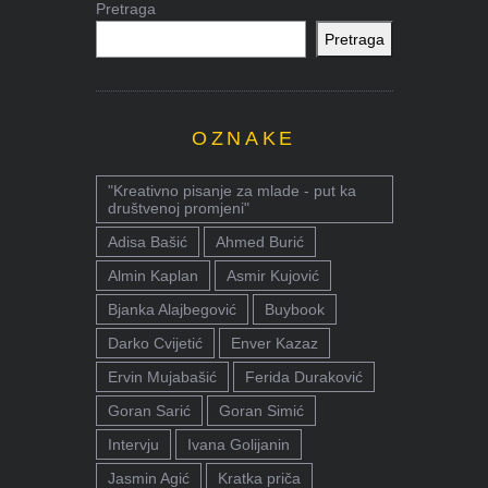
Pretraga
Pretraga
OZNAKE
"Kreativno pisanje za mlade - put ka
društvenoj promjeni"
Adisa Bašić
Ahmed Burić
Almin Kaplan
Asmir Kujović
Bjanka Alajbegović
Buybook
Darko Cvijetić
Enver Kazaz
Ervin Mujabašić
Ferida Duraković
Goran Sarić
Goran Simić
Intervju
Ivana Golijanin
Jasmin Agić
Kratka priča