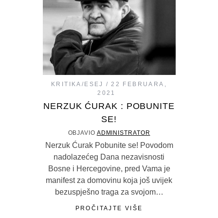
KRITIKA/ESEJ
22 FEBRUARA,
2021
NERZUK ĆURAK : POBUNITE
SE!
OBJAVIO
ADMINISTRATOR
Nerzuk Ćurak Pobunite se! Povodom
nadolazećeg Dana nezavisnosti
Bosne i Hercegovine, pred Vama je
manifest za domovinu koja još uvijek
bezuspješno traga za svojom…
PROČITAJTE VIŠE