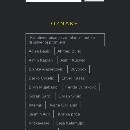
OZNAKE
"Kreativno pisanje za mlade - put ka
društvenoj promjeni"
Adisa Bašić
Ahmed Burić
Almin Kaplan
Asmir Kujović
Bjanka Alajbegović
Buybook
Darko Cvijetić
Enver Kazaz
Ervin Mujabašić
Ferida Duraković
Goran Sarić
Goran Simić
Intervju
Ivana Golijanin
Jasmin Agić
Kratka priča
Kritika/esej
Lejla Kalamujić