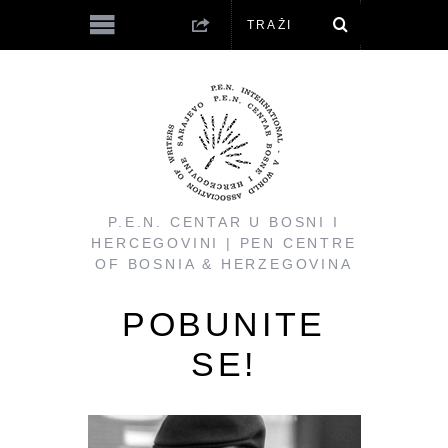
P.E.N. CENTAR U BOSNI I
HERCEGOVINI | PEN CENTRE
OF BOSNIA & HERZEGOVINA
POBUNITE
SE!