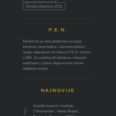
Ženska čitaonica 2021
P.E.N.
Penbih.ba je web platforma na kojoj
tekstove samostalno i samoinicijativno
mogu objavljivati svi članovi P.E.N. Centra
u BiH. Za sadržaj tih tekstova i stavove
sadržane u njima odgovornost snose
isključivo autori.
NAJNOVIJE
Između traume i tradicije
(“Stravaruše”, Naida Mujkić,