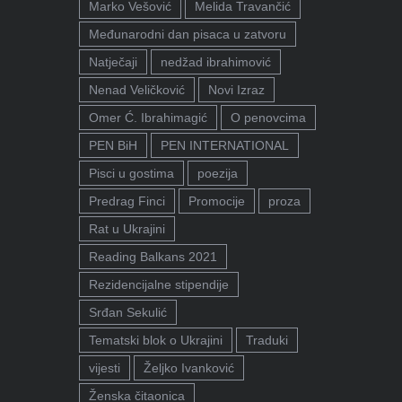
Marko Vešović
Melida Travančić
Međunarodni dan pisaca u zatvoru
Natječaji
nedžad ibrahimović
Nenad Veličković
Novi Izraz
Omer Ć. Ibrahimagić
O penovcima
PEN BiH
PEN INTERNATIONAL
Pisci u gostima
poezija
Predrag Finci
Promocije
proza
Rat u Ukrajini
Reading Balkans 2021
Rezidencijalne stipendije
Srđan Sekulić
Tematski blok o Ukrajini
Traduki
vijesti
Željko Ivanković
Ženska čitaonica