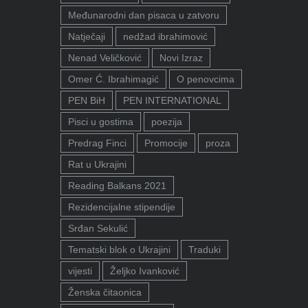
Međunarodni dan pisaca u zatvoru
Natječaji
nedžad ibrahimović
Nenad Veličković
Novi Izraz
Omer Ć. Ibrahimagić
O penovcima
PEN BiH
PEN INTERNATIONAL
Pisci u gostima
poezija
Predrag Finci
Promocije
proza
Rat u Ukrajini
Reading Balkans 2021
Rezidencijalne stipendije
Srđan Sekulić
Tematski blok o Ukrajini
Traduki
vijesti
Željko Ivanković
Ženska čitaonica