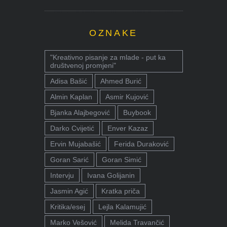
OZNAKE
"Kreativno pisanje za mlade - put ka
društvenoj promjeni"
Adisa Bašić
Ahmed Burić
Almin Kaplan
Asmir Kujović
Bjanka Alajbegović
Buybook
Darko Cvijetić
Enver Kazaz
Ervin Mujabašić
Ferida Duraković
Goran Sarić
Goran Simić
Intervju
Ivana Golijanin
Jasmin Agić
Kratka priča
Kritika/esej
Lejla Kalamujić
Marko Vešović
Melida Travančić