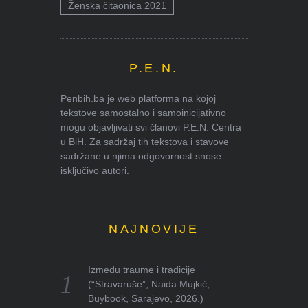
Ženska čitaonica 2021
P.E.N.
Penbih.ba je web platforma na kojoj
tekstove samostalno i samoinicijativno
mogu objavljivati svi članovi P.E.N. Centra
u BiH. Za sadržaj tih tekstova i stavove
sadržane u njima odgovornost snose
isključivo autori.
NAJNOVIJE
Između traume i tradicije
(“Stravaruše”, Naida Mujkić,
Buybook, Sarajevo, 2026.)