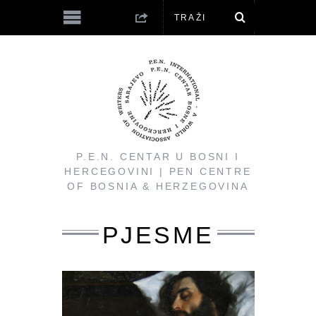
P.E.N. CENTAR U BOSNI I
HERCEGOVINI | PEN CENTRE
OF BOSNIA & HERZEGOVINA
PJESME