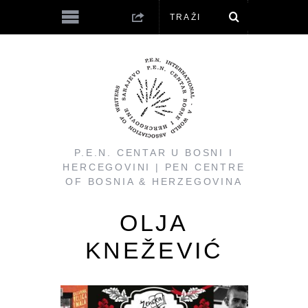
P.E.N. CENTAR U BOSNI I
HERCEGOVINI | PEN CENTRE
OF BOSNIA & HERZEGOVINA
OLJA
KNEŽEVIĆ