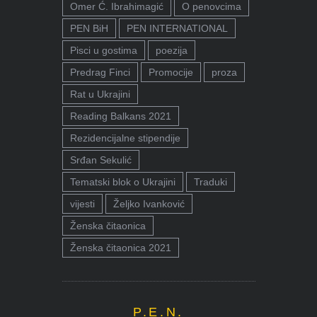
Omer Ć. Ibrahimagić
O penovcima
PEN BiH
PEN INTERNATIONAL
Pisci u gostima
poezija
Predrag Finci
Promocije
proza
Rat u Ukrajini
Reading Balkans 2021
Rezidencijalne stipendije
Srđan Sekulić
Tematski blok o Ukrajini
Traduki
vijesti
Željko Ivanković
Ženska čitaonica
Ženska čitaonica 2021
P.E.N.