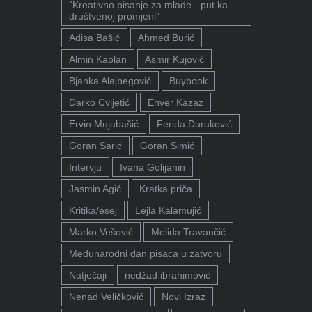
"Kreativno pisanje za mlade - put ka
društvenoj promjeni"
Adisa Bašić
Ahmed Burić
Almin Kaplan
Asmir Kujović
Bjanka Alajbegović
Buybook
Darko Cvijetić
Enver Kazaz
Ervin Mujabašić
Ferida Duraković
Goran Sarić
Goran Simić
Intervju
Ivana Golijanin
Jasmin Agić
Kratka priča
Kritika/esej
Lejla Kalamujić
Marko Vešović
Melida Travančić
Međunarodni dan pisaca u zatvoru
Natječaji
nedžad ibrahimović
Nenad Veličković
Novi Izraz