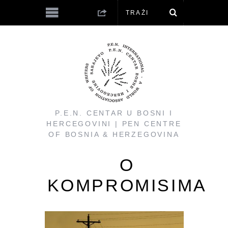
P.E.N. CENTAR U BOSNI I
HERCEGOVINI | PEN CENTRE
OF BOSNIA & HERZEGOVINA
O
KOMPROMISIMA