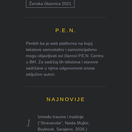
Ženska čitaonica 2021
P.E.N.
Penbih.ba je web platforma na kojoj
tekstove samostalno i samoinicijativno
mogu objavljivati svi članovi P.E.N. Centra
u BiH. Za sadržaj tih tekstova i stavove
sadržane u njima odgovornost snose
isključivo autori.
NAJNOVIJE
Između traume i tradicije
(“Stravaruše”, Naida Mujkić,
Buybook, Sarajevo, 2026.)