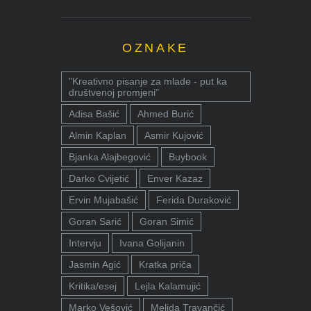
OZNAKE
"Kreativno pisanje za mlade - put ka
društvenoj promjeni"
Adisa Bašić
Ahmed Burić
Almin Kaplan
Asmir Kujović
Bjanka Alajbegović
Buybook
Darko Cvijetić
Enver Kazaz
Ervin Mujabašić
Ferida Duraković
Goran Sarić
Goran Simić
Intervju
Ivana Golijanin
Jasmin Agić
Kratka priča
Kritika/esej
Lejla Kalamujić
Marko Vešović
Melida Travančić