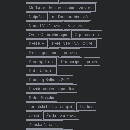
Međunarodni dan pisaca u zatvoru
Natječaji
nedžad ibrahimović
Nenad Veličković
Novi Izraz
Omer Ć. Ibrahimagić
O penovcima
PEN BiH
PEN INTERNATIONAL
Pisci u gostima
poezija
Predrag Finci
Promocije
proza
Rat u Ukrajini
Reading Balkans 2021
Rezidencijalne stipendije
Srđan Sekulić
Tematski blok o Ukrajini
Traduki
vijesti
Željko Ivanković
Ženska čitaonica