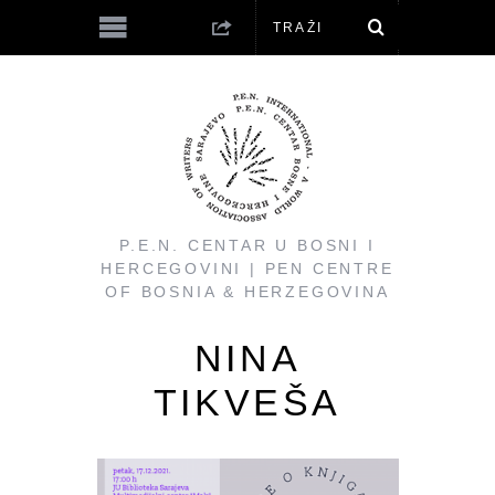
P.E.N. CENTAR U BOSNI I
HERCEGOVINI | PEN CENTRE
OF BOSNIA & HERZEGOVINA
NINA
TIKVEŠA