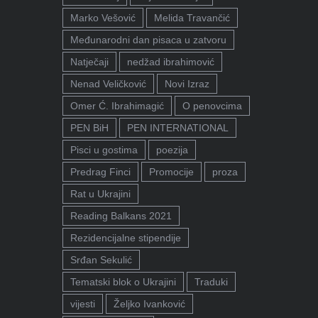
Marko Vešović
Melida Travančić
Međunarodni dan pisaca u zatvoru
Natječaji
nedžad ibrahimović
Nenad Veličković
Novi Izraz
Omer Ć. Ibrahimagić
O penovcima
PEN BiH
PEN INTERNATIONAL
Pisci u gostima
poezija
Predrag Finci
Promocije
proza
Rat u Ukrajini
Reading Balkans 2021
Rezidencijalne stipendije
Srđan Sekulić
Tematski blok o Ukrajini
Traduki
vijesti
Željko Ivanković