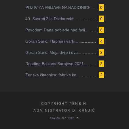
POZIV ZA PRIJAVE NA RADIONICE ...
0
40. Susreti Zija Dizdarević: ...
0
Povodom Dana pobjede nad faši...
8
Goran Sarić: Tlapnje i varlji...
4
Goran Sarić: Moja dvije i dva...
2
Reading Balkans Sarajevo 2021:...
2
Ženska čitaonica: fabrika kn...
2
COPYRIGHT PENBIH.
ADMINISTRATOR D. KRNJIĆ
NAZAD NA VRH