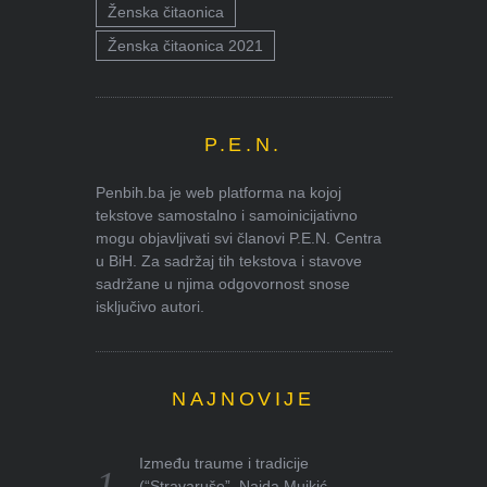
Ženska čitaonica
Ženska čitaonica 2021
P.E.N.
Penbih.ba je web platforma na kojoj
tekstove samostalno i samoinicijativno
mogu objavljivati svi članovi P.E.N. Centra
u BiH. Za sadržaj tih tekstova i stavove
sadržane u njima odgovornost snose
isključivo autori.
NAJNOVIJE
Između traume i tradicije
(“Stravaruše”, Naida Mujkić,