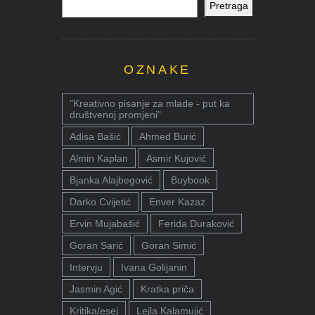
Pretraga
OZNAKE
"Kreativno pisanje za mlade - put ka
društvenoj promjeni"
Adisa Bašić
Ahmed Burić
Almin Kaplan
Asmir Kujović
Bjanka Alajbegović
Buybook
Darko Cvijetić
Enver Kazaz
Ervin Mujabašić
Ferida Duraković
Goran Sarić
Goran Simić
Intervju
Ivana Golijanin
Jasmin Agić
Kratka priča
Kritika/esej
Lejla Kalamujić