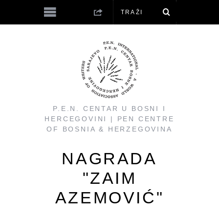
P.E.N. CENTAR U BOSNI I
HERCEGOVINI | PEN CENTRE
OF BOSNIA & HERZEGOVINA
NAGRADA
"ZAIM
AZEMOVIĆ"