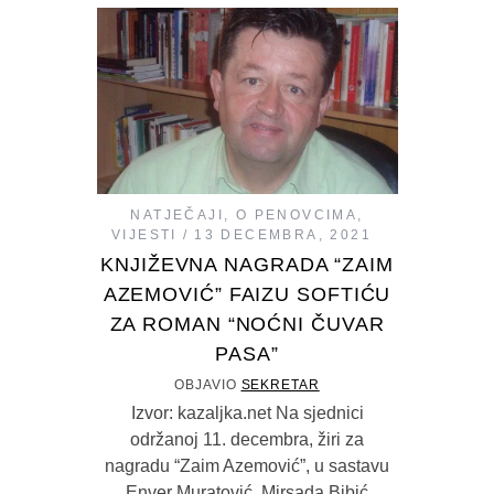
NATJEČAJI
,
O PENOVCIMA
,
VIJESTI
13 DECEMBRA, 2021
KNJIŽEVNA NAGRADA “ZAIM
AZEMOVIĆ” FAIZU SOFTIĆU
ZA ROMAN “NOĆNI ČUVAR
PASA”
OBJAVIO
SEKRETAR
Izvor: kazaljka.net Na sjednici
održanoj 11. decembra, žiri za
nagradu “Zaim Azemović”, u sastavu
Enver Muratović, Mirsada Bibić