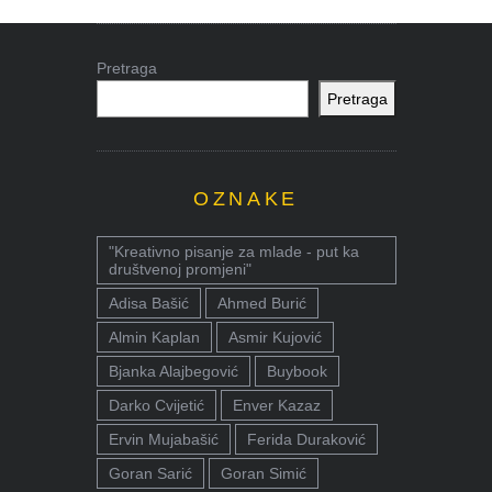
Pretraga
Pretraga
OZNAKE
"Kreativno pisanje za mlade - put ka
društvenoj promjeni"
Adisa Bašić
Ahmed Burić
Almin Kaplan
Asmir Kujović
Bjanka Alajbegović
Buybook
Darko Cvijetić
Enver Kazaz
Ervin Mujabašić
Ferida Duraković
Goran Sarić
Goran Simić