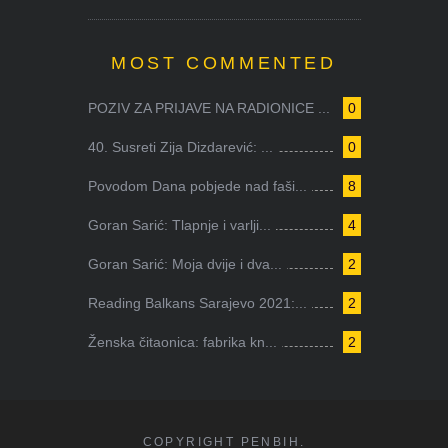
MOST COMMENTED
POZIV ZA PRIJAVE NA RADIONICE ...
0
40. Susreti Zija Dizdarević: ...
0
Povodom Dana pobjede nad faši...
8
Goran Sarić: Tlapnje i varlji...
4
Goran Sarić: Moja dvije i dva...
2
Reading Balkans Sarajevo 2021:...
2
Ženska čitaonica: fabrika kn...
2
COPYRIGHT PENBIH.