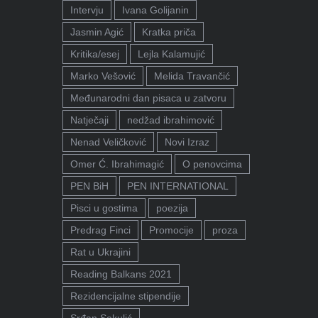
Intervju
Ivana Golijanin
Jasmin Agić
Kratka priča
Kritika/esej
Lejla Kalamujić
Marko Vešović
Melida Travančić
Međunarodni dan pisaca u zatvoru
Natječaji
nedžad ibrahimović
Nenad Veličković
Novi Izraz
Omer Ć. Ibrahimagić
O penovcima
PEN BiH
PEN INTERNATIONAL
Pisci u gostima
poezija
Predrag Finci
Promocije
proza
Rat u Ukrajini
Reading Balkans 2021
Rezidencijalne stipendije
Srđan Sekulić