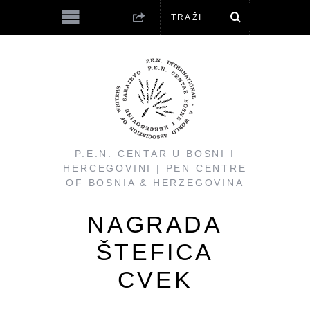
P.E.N. CENTAR U BOSNI I
HERCEGOVINI | PEN CENTRE
OF BOSNIA & HERZEGOVINA
NAGRADA
ŠTEFICA
CVEK