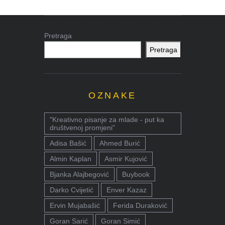
Pretraga
Pretraga
OZNAKE
"Kreativno pisanje za mlade - put ka
društvenoj promjeni"
Adisa Bašić
Ahmed Burić
Almin Kaplan
Asmir Kujović
Bjanka Alajbegović
Buybook
Darko Cvijetić
Enver Kazaz
Ervin Mujabašić
Ferida Duraković
Goran Sarić
Goran Simić