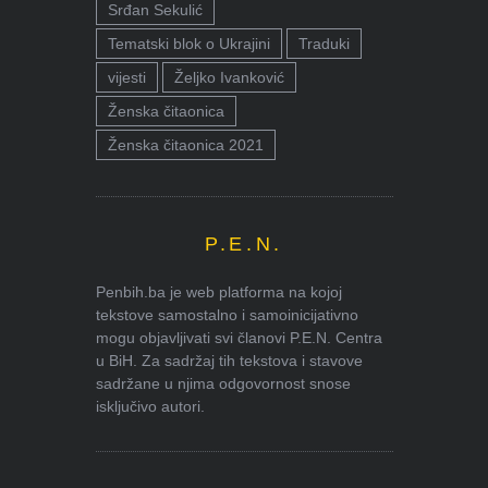
Srđan Sekulić
Tematski blok o Ukrajini
Traduki
vijesti
Željko Ivanković
Ženska čitaonica
Ženska čitaonica 2021
P.E.N.
Penbih.ba je web platforma na kojoj
tekstove samostalno i samoinicijativno
mogu objavljivati svi članovi P.E.N. Centra
u BiH. Za sadržaj tih tekstova i stavove
sadržane u njima odgovornost snose
isključivo autori.