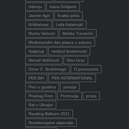
Intervju
Ivana Golijanin
Jasmin Agić
Kratka priča
Kritika/esej
Lejla Kalamujić
Marko Vešović
Melida Travančić
Međunarodni dan pisaca u zatvoru
Natječaji
nedžad ibrahimović
Nenad Veličković
Novi Izraz
Omer Ć. Ibrahimagić
O penovcima
PEN BiH
PEN INTERNATIONAL
Pisci u gostima
poezija
Predrag Finci
Promocije
proza
Rat u Ukrajini
Reading Balkans 2021
Rezidencijalne stipendije