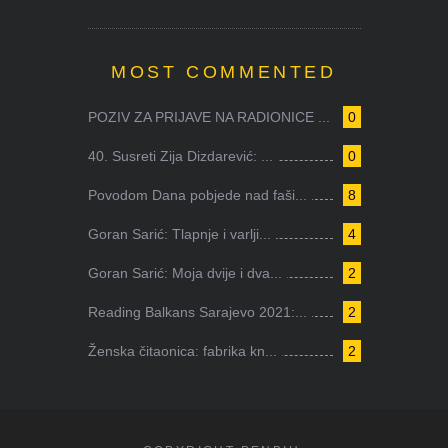
MOST COMMENTED
POZIV ZA PRIJAVE NA RADIONICE ...
0
40. Susreti Zija Dizdarević: ...
0
Povodom Dana pobjede nad faši...
8
Goran Sarić: Tlapnje i varlji...
4
Goran Sarić: Moja dvije i dva...
2
Reading Balkans Sarajevo 2021:...
2
Ženska čitaonica: fabrika kn...
2