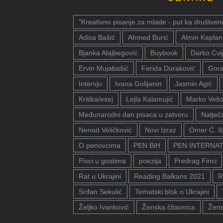
"Kreativno pisanje za mlade - put ka društven
Adisa Bašić
Ahmed Burić
Almin Kaplan
Bjanka Alajbegović
Buybook
Darko Cvij
Ervin Mujabašić
Ferida Duraković
Gora
Intervju
Ivana Golijanin
Jasmin Agić
Kritika/esej
Lejla Kalamujić
Marko Vešo
Međunarodni dan pisaca u zatvoru
Natječa
Nenad Veličković
Novi Izraz
Omer Ć. I
O penovcima
PEN BiH
PEN INTERNA
Pisci u gostima
poezija
Predrag Finci
Rat u Ukrajini
Reading Balkans 2021
R
Srđan Sekulić
Tematski blok o Ukrajini
Željko Ivanković
Ženska čitaonica
Žens