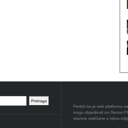
Pretraga
Penbih.ba je web platforma na 
mogu objavljivati svi članovi P
stavove sadržane u njima odgov