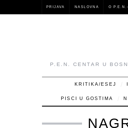
PRIJAVA
NASLOVNA
O P.E.N.
P.E.N. CENTAR U BOS
KRITIKA/ESEJ
PISCI U GOSTIMA
N
NAGR