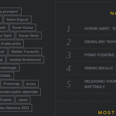
oj promjeni"
N
Asmir Kujović
etić
Enver Kazaz
GORAN SARIĆ, “I
n Sarić
Goran Simić
OBJAVLJEN “NOVI 
Kratka priča
vić
Melida Travančić
PISMO PODRŠKE 
ji
nedžad ibrahimović
brahimagić
SRĐAN SEKULIĆ,
TIONAL
RELEASING YOUR
Promocije
proza
MATTINGLY
ezidencijalne stipendije
Traduki
vijesti
ka čitaonica 2021
MOST