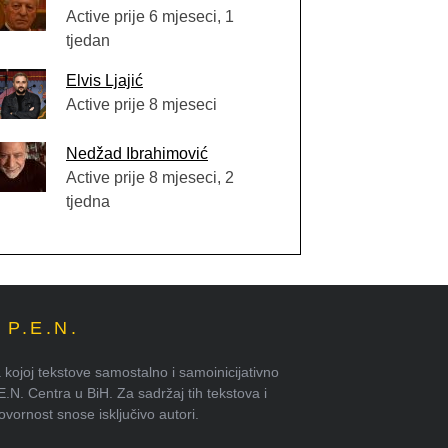
Active prije 6 mjeseci, 1
tjedan
Elvis Ljajić
Active prije 8 mjeseci
Nedžad Ibrahimović
Active prije 8 mjeseci, 2
tjedna
P.E.N.
kojoj tekstove samostalno i samoinicijativno
.E.N. Centra u BiH. Za sadržaj tih tekstova i
ornost snose isključivo autori.