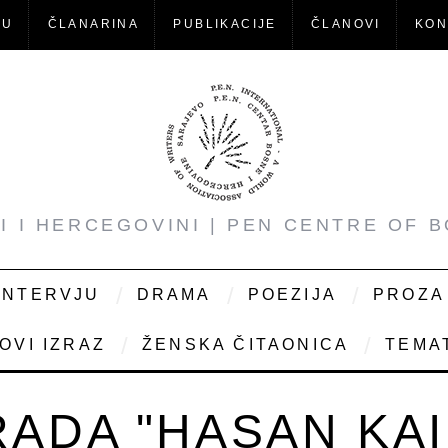
-U
ČLANARINA
PUBLIKACIJE
ČLANOVI
KON
NI I HERCEGOVINI | PEN CENTRE OF 
INTERVJU
DRAMA
POEZIJA
PROZA
OVI IZRAZ
ŽENSKA ČITAONICA
TEMAT
ADA "HASAN KAI