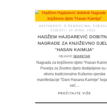
AKTIVNOSTI
,
O PENOVCIMA
,
POEZIJ
VIJESTI
14 JUNA, 2021
HADŽEM HAJDAREVIĆ DOBITN
NAGRADE ZA KNJIŽEVNO DJE
“HASAN KAIMIJA”
OBJAVIO
SEKRETAR
Nagrada za književno djelo “Hasan Kaimij
Povelja za životno djelo dodijeljene su
okviru tradicionalne Kulturno-vjerske
manifestacije “Dani Hasana Kaimije” koja
već…
PROČITAJTE VIŠE