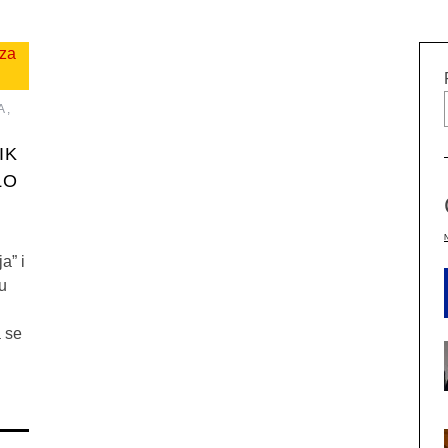
A
,
IK
LO
a” i
 u
 se