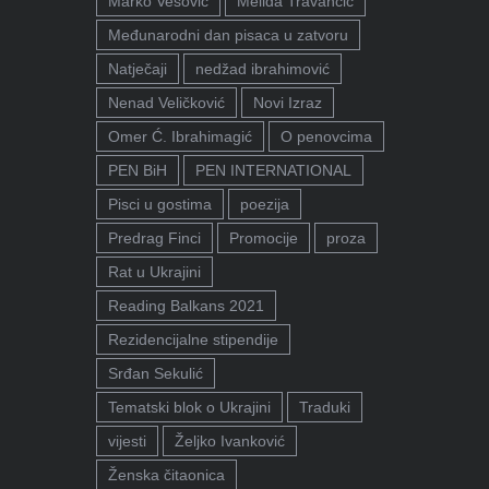
Marko Vešović
Melida Travančić
Međunarodni dan pisaca u zatvoru
Natječaji
nedžad ibrahimović
Nenad Veličković
Novi Izraz
Omer Ć. Ibrahimagić
O penovcima
PEN BiH
PEN INTERNATIONAL
Pisci u gostima
poezija
Predrag Finci
Promocije
proza
Rat u Ukrajini
Reading Balkans 2021
Rezidencijalne stipendije
Srđan Sekulić
Tematski blok o Ukrajini
Traduki
vijesti
Željko Ivanković
Ženska čitaonica