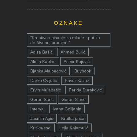
OZNAKE
"Kreativno pisanje za mlade - put ka
društvenoj promjeni"
Adisa Bašić
Ahmed Burić
Almin Kaplan
Asmir Kujović
Bjanka Alajbegović
Buybook
Darko Cvijetić
Enver Kazaz
Ervin Mujabašić
Ferida Duraković
Goran Sarić
Goran Simić
Intervju
Ivana Golijanin
Jasmin Agić
Kratka priča
Kritika/esej
Lejla Kalamujić