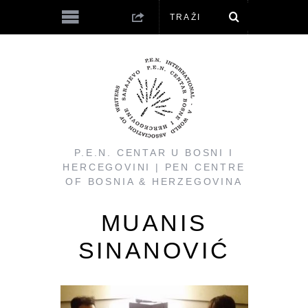
P.E.N. CENTAR U BOSNI I
HERCEGOVINI | PEN CENTRE
OF BOSNIA & HERZEGOVINA
MUANIS
SINANOVIĆ