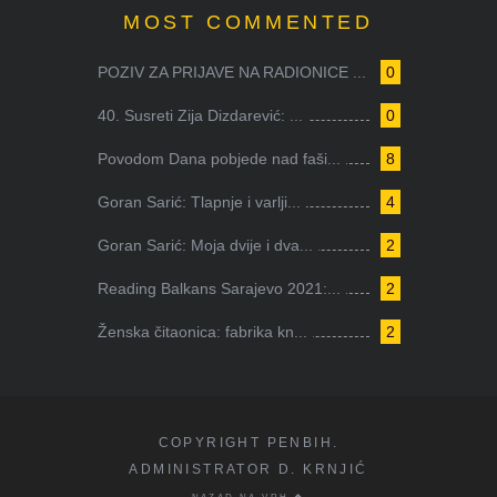
MOST COMMENTED
POZIV ZA PRIJAVE NA RADIONICE ...
0
40. Susreti Zija Dizdarević: ...
0
Povodom Dana pobjede nad faši...
8
Goran Sarić: Tlapnje i varlji...
4
Goran Sarić: Moja dvije i dva...
2
Reading Balkans Sarajevo 2021:...
2
Ženska čitaonica: fabrika kn...
2
COPYRIGHT PENBIH.
ADMINISTRATOR D. KRNJIĆ
NAZAD NA VRH