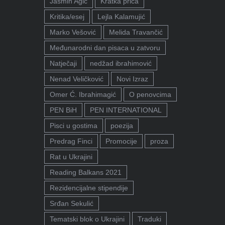
Jasmin Agić
Kratka priča
Kritika/esej
Lejla Kalamujić
Marko Vešović
Melida Travančić
Međunarodni dan pisaca u zatvoru
Natječaji
nedžad ibrahimović
Nenad Veličković
Novi Izraz
Omer Ć. Ibrahimagić
O penovcima
PEN BiH
PEN INTERNATIONAL
Pisci u gostima
poezija
Predrag Finci
Promocije
proza
Rat u Ukrajini
Reading Balkans 2021
Rezidencijalne stipendije
Srđan Sekulić
Tematski blok o Ukrajini
Traduki