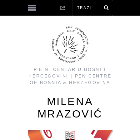
P.E.N. CENTAR U BOSNI I
HERCEGOVINI | PEN CENTRE
OF BOSNIA & HERZEGOVINA
MILENA
MRAZOVIĆ