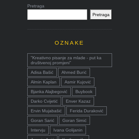
Pretraga
Pretraga
OZNAKE
"Kreativno pisanje za mlade - put ka
društvenoj promjeni"
Adisa Bašić
Ahmed Burić
Almin Kaplan
Asmir Kujović
Bjanka Alajbegović
Buybook
Darko Cvijetić
Enver Kazaz
Ervin Mujabašić
Ferida Duraković
Goran Sarić
Goran Simić
Intervju
Ivana Golijanin