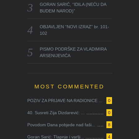
GORAN SARIĆ, “IDILA (NEĆU DA
BUDEM NAROD)”
OBJAVLJEN “NOVI IZRAZ” br. 101-
102
PISMO PODRŠKE ZA VLADIMIRA
ARSENIJEVIĆA
MOST COMMENTED
POZIV ZA PRIJAVE NA RADIONICE ...
0
40. Susreti Zija Dizdarević: ...
0
Povodom Dana pobjede nad faši...
8
Goran Sarić: Tlapnje i varlji...
4