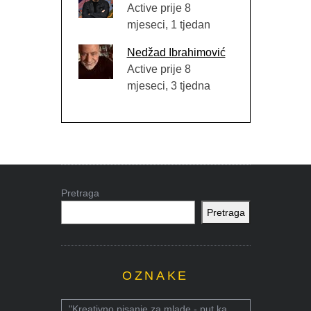
Active prije 8
mjeseci, 1 tjedan
Nedžad Ibrahimović
Active prije 8
mjeseci, 3 tjedna
Pretraga
Pretraga
OZNAKE
"Kreativno pisanje za mlade - put ka