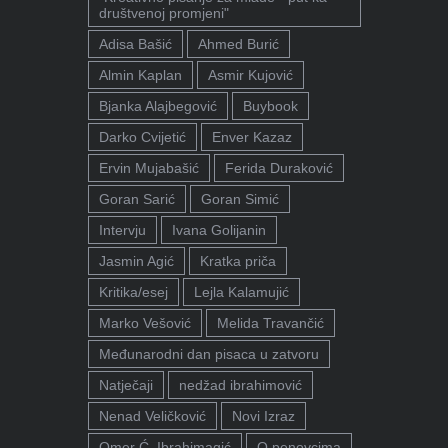
društvenoj promjeni"
Adisa Bašić
Ahmed Burić
Almin Kaplan
Asmir Kujović
Bjanka Alajbegović
Buybook
Darko Cvijetić
Enver Kazaz
Ervin Mujabašić
Ferida Duraković
Goran Sarić
Goran Simić
Intervju
Ivana Golijanin
Jasmin Agić
Kratka priča
Kritika/esej
Lejla Kalamujić
Marko Vešović
Melida Travančić
Međunarodni dan pisaca u zatvoru
Natječaji
nedžad ibrahimović
Nenad Veličković
Novi Izraz
Omer Ć. Ibrahimagić
O penovcima