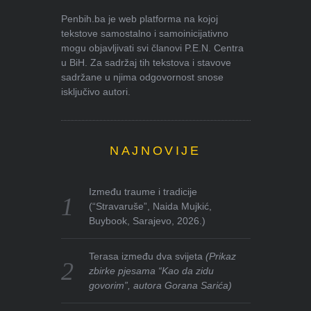
Penbih.ba je web platforma na kojoj
tekstove samostalno i samoinicijativno
mogu objavljivati svi članovi P.E.N. Centra
u BiH. Za sadržaj tih tekstova i stavove
sadržane u njima odgovornost snose
isključivo autori.
NAJNOVIJE
Između traume i tradicije
(“Stravaruše”, Naida Mujkić,
Buybook, Sarajevo, 2026.)
Terasa između dva svijeta
(Prikaz
zbirke pjesama “Kao da zidu
govorim”, autora Gorana Sarića)