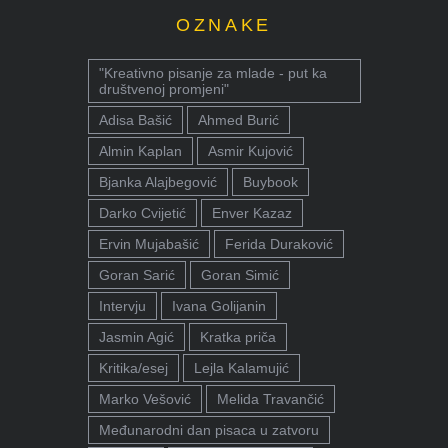
OZNAKE
"Kreativno pisanje za mlade - put ka
društvenoj promjeni"
Adisa Bašić
Ahmed Burić
Almin Kaplan
Asmir Kujović
Bjanka Alajbegović
Buybook
Darko Cvijetić
Enver Kazaz
Ervin Mujabašić
Ferida Duraković
Goran Sarić
Goran Simić
Intervju
Ivana Golijanin
Jasmin Agić
Kratka priča
Kritika/esej
Lejla Kalamujić
Marko Vešović
Melida Travančić
Međunarodni dan pisaca u zatvoru