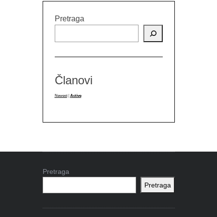
Pretraga
Članovi
Newest
|
Active
Pretraga
Pretraga