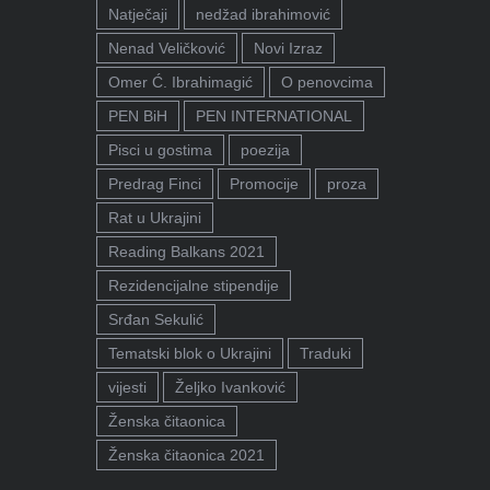
Natječaji
nedžad ibrahimović
Nenad Veličković
Novi Izraz
Omer Ć. Ibrahimagić
O penovcima
PEN BiH
PEN INTERNATIONAL
Pisci u gostima
poezija
Predrag Finci
Promocije
proza
Rat u Ukrajini
Reading Balkans 2021
Rezidencijalne stipendije
Srđan Sekulić
Tematski blok o Ukrajini
Traduki
vijesti
Željko Ivanković
Ženska čitaonica
Ženska čitaonica 2021