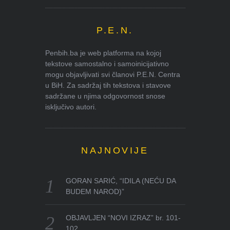
P.E.N.
Penbih.ba je web platforma na kojoj
tekstove samostalno i samoinicijativno
mogu objavljivati svi članovi P.E.N. Centra
u BiH. Za sadržaj tih tekstova i stavove
sadržane u njima odgovornost snose
isključivo autori.
NAJNOVIJE
GORAN SARIĆ, “IDILA (NEĆU DA
BUDEM NAROD)”
OBJAVLJEN “NOVI IZRAZ” br. 101-
102