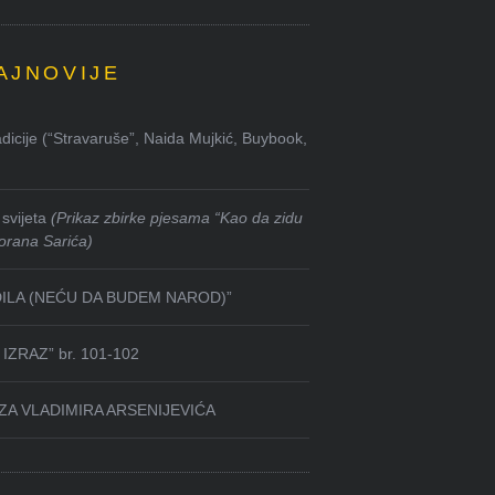
AJNOVIJE
dicije (“Stravaruše”, Naida Mujkić, Buybook,
svijeta
(Prikaz zbirke pjesama “Kao da zidu
orana Sarića)
DILA (NEĆU DA BUDEM NAROD)”
IZRAZ” br. 101-102
ZA VLADIMIRA ARSENIJEVIĆA