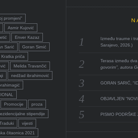
oj promjeni"
N
Asmir Kujović
etić
Enver Kazaz
Između traume i tra
Sarajevo, 2026.)
n Sarić
Goran Simić
Kratka priča
Terasa između dva 
vić
Melida Travančić
govorim”, autora G
ji
nedžad ibrahimović
GORAN SARIĆ, “I
brahimagić
TIONAL
OBJAVLJEN “NOVI 
Promocije
proza
ezidencijalne stipendije
PISMO PODRŠKE 
Traduki
vijesti
ka čitaonica 2021