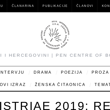
-U
ČLANARINA
PUBLIKACIJE
ČLANOVI
KON
NI I HERCEGOVINI | PEN CENTRE OF 
INTERVJU
DRAMA
POEZIJA
PROZA
OVI IZRAZ
ŽENSKA ČITAONICA
TEMAT
ISTRIAE 2019: R