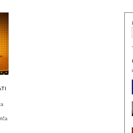
9
ATI
za
riča