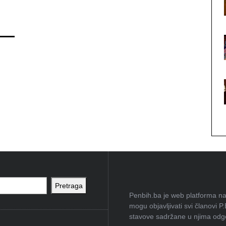
Pretraga
Penbih.ba je web platforma na 
mogu objavljivati svi članovi P
stavove sadržane u njima odgov