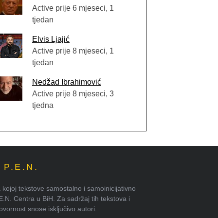
Active prije 6 mjeseci, 1
tjedan
Elvis Ljajić
Active prije 8 mjeseci, 1
tjedan
Nedžad Ibrahimović
Active prije 8 mjeseci, 3
tjedna
P.E.N.
kojoj tekstove samostalno i samoinicijativno
.E.N. Centra u BiH. Za sadržaj tih tekstova i
ornost snose isključivo autori.