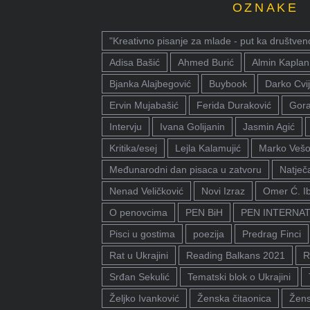
OZNAKE
"Kreativno pisanje za mlade - put ka društven
Adisa Bašić
Ahmed Burić
Almin Kaplan
Bjanka Alajbegović
Buybook
Darko Cvij
Ervin Mujabašić
Ferida Duraković
Gora
Intervju
Ivana Golijanin
Jasmin Agić
Kritika/esej
Lejla Kalamujić
Marko Vešo
Međunarodni dan pisaca u zatvoru
Natječa
Nenad Veličković
Novi Izraz
Omer Ć. I
O penovcima
PEN BiH
PEN INTERNA
Pisci u gostima
poezija
Predrag Finci
Rat u Ukrajini
Reading Balkans 2021
R
Srđan Sekulić
Tematski blok o Ukrajini
Željko Ivanković
Ženska čitaonica
Žens