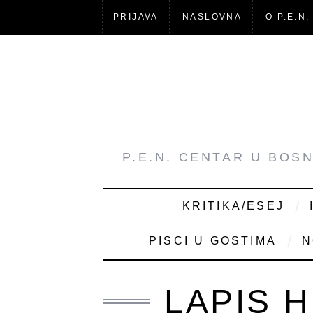
PRIJAVA
NASLOVNA
O P.E.N.
P.E.N. CENTAR U BOS
KRITIKA/ESEJ
PISCI U GOSTIMA
N
LAPIS H