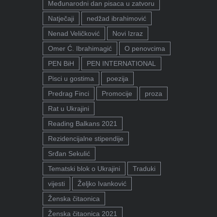
Međunarodni dan pisaca u zatvoru
Natječaji
nedžad ibrahimović
Nenad Veličković
Novi Izraz
Omer Ć. Ibrahimagić
O penovcima
PEN BiH
PEN INTERNATIONAL
Pisci u gostima
poezija
Predrag Finci
Promocije
proza
Rat u Ukrajini
Reading Balkans 2021
Rezidencijalne stipendije
Srđan Sekulić
Tematski blok o Ukrajini
Traduki
vijesti
Željko Ivanković
Ženska čitaonica
Ženska čitaonica 2021