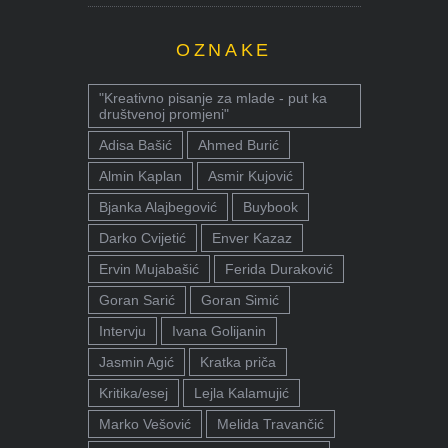
OZNAKE
"Kreativno pisanje za mlade - put ka
društvenoj promjeni"
Adisa Bašić
Ahmed Burić
Almin Kaplan
Asmir Kujović
Bjanka Alajbegović
Buybook
Darko Cvijetić
Enver Kazaz
Ervin Mujabašić
Ferida Duraković
Goran Sarić
Goran Simić
Intervju
Ivana Golijanin
Jasmin Agić
Kratka priča
Kritika/esej
Lejla Kalamujić
Marko Vešović
Melida Travančić