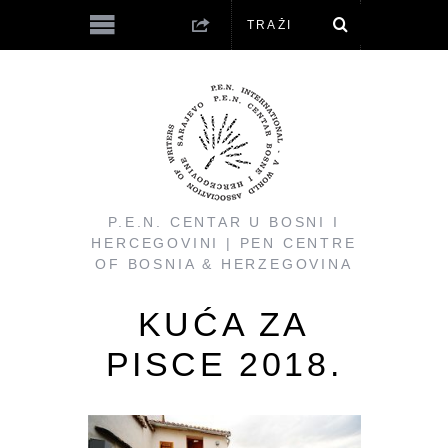
P.E.N. CENTAR U BOSNI I
HERCEGOVINI | PEN CENTRE
OF BOSNIA & HERZEGOVINA
KUĆA ZA
PISCE 2018.