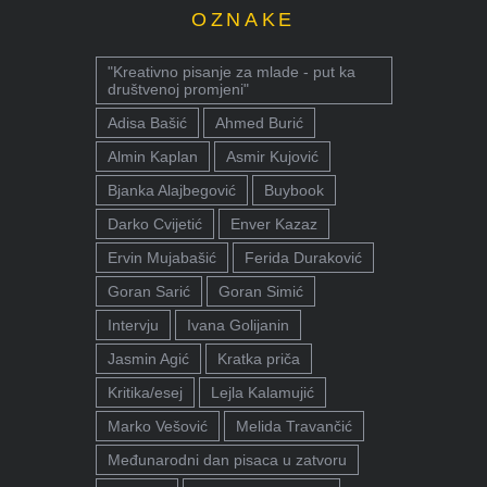
OZNAKE
"Kreativno pisanje za mlade - put ka
društvenoj promjeni"
Adisa Bašić
Ahmed Burić
Almin Kaplan
Asmir Kujović
Bjanka Alajbegović
Buybook
Darko Cvijetić
Enver Kazaz
Ervin Mujabašić
Ferida Duraković
Goran Sarić
Goran Simić
Intervju
Ivana Golijanin
Jasmin Agić
Kratka priča
Kritika/esej
Lejla Kalamujić
Marko Vešović
Melida Travančić
Međunarodni dan pisaca u zatvoru