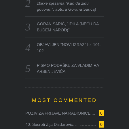
zbirke pjesama “Kao da zidu
govorim”, autora Gorana Sarića)
GORAN SARIĆ, “IDILA (NEĆU DA
BUDEM NAROD)”
OBJAVLJEN “NOVI IZRAZ” br. 101-
102
PISMO PODRŠKE ZA VLADIMIRA
ARSENIJEVIĆA
MOST COMMENTED
POZIV ZA PRIJAVE NA RADIONICE ...
0
40. Susreti Zija Dizdarević: ...
0