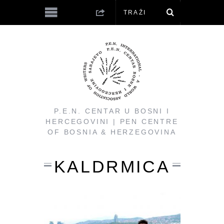
P.E.N. CENTAR U BOSNI I
HERCEGOVINI | PEN CENTRE
OF BOSNIA & HERZEGOVINA
KALDRMICA