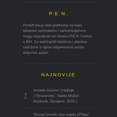
P.E.N.
Penbih.ba je web platforma na kojoj
tekstove samostalno i samoinicijativno
mogu objavljivati svi članovi P.E.N. Centra
u BiH. Za sadržaj tih tekstova i stavove
sadržane u njima odgovornost snose
isključivo autori.
NAJNOVIJE
Između traume i tradicije
(“Stravaruše”, Naida Mujkić,
Buybook, Sarajevo, 2026.)
Terasa između dva svijeta
(Prikaz