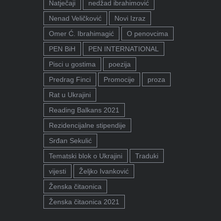
Natječaji
nedžad ibrahimović
Nenad Veličković
Novi Izraz
Omer Ć. Ibrahimagić
O penovcima
PEN BiH
PEN INTERNATIONAL
Pisci u gostima
poezija
Predrag Finci
Promocije
proza
Rat u Ukrajini
Reading Balkans 2021
Rezidencijalne stipendije
Srđan Sekulić
Tematski blok o Ukrajini
Traduki
vijesti
Željko Ivanković
Ženska čitaonica
Ženska čitaonica 2021