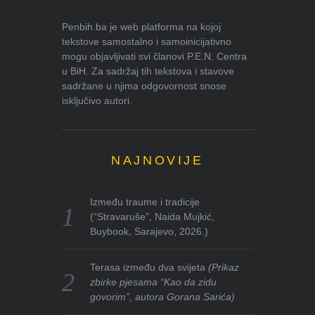
Penbih.ba je web platforma na kojoj
tekstove samostalno i samoinicijativno
mogu objavljivati svi članovi P.E.N. Centra
u BiH. Za sadržaj tih tekstova i stavove
sadržane u njima odgovornost snose
isključivo autori.
NAJNOVIJE
Između traume i tradicije
(“Stravaruše”, Naida Mujkić,
Buybook, Sarajevo, 2026.)
Terasa između dva svijeta
(Prikaz
zbirke pjesama “Kao da zidu
govorim”, autora Gorana Sarića)