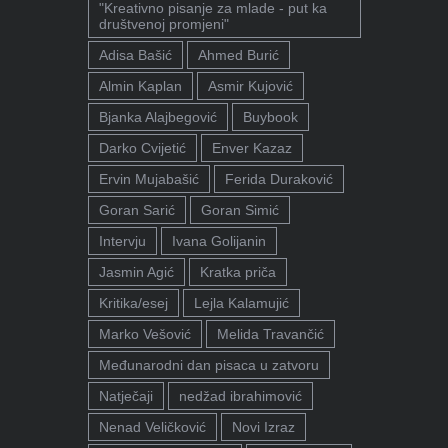
"Kreativno pisanje za mlade - put ka
društvenoj promjeni"
Adisa Bašić
Ahmed Burić
Almin Kaplan
Asmir Kujović
Bjanka Alajbegović
Buybook
Darko Cvijetić
Enver Kazaz
Ervin Mujabašić
Ferida Duraković
Goran Sarić
Goran Simić
Intervju
Ivana Golijanin
Jasmin Agić
Kratka priča
Kritika/esej
Lejla Kalamujić
Marko Vešović
Melida Travančić
Međunarodni dan pisaca u zatvoru
Natječaji
nedžad ibrahimović
Nenad Veličković
Novi Izraz