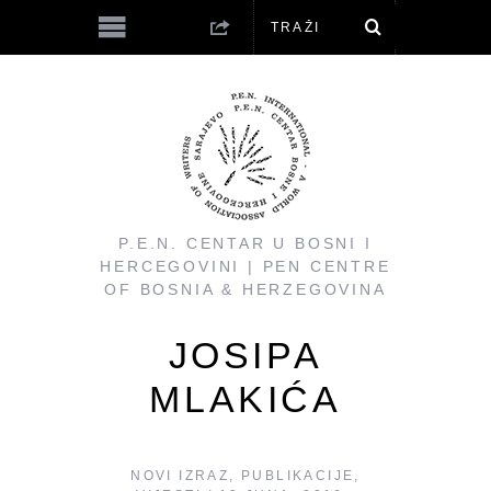
P.E.N. CENTAR U BOSNI I
HERCEGOVINI | PEN CENTRE
OF BOSNIA & HERZEGOVINA
JOSIPA
MLAKIĆA
NOVI IZRAZ
,
PUBLIKACIJE
,