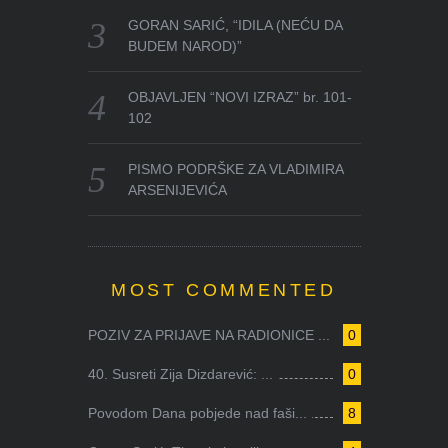
GORAN SARIĆ, “IDILA (NEĆU DA
BUDEM NAROD)”
OBJAVLJEN “NOVI IZRAZ” br. 101-
102
PISMO PODRŠKE ZA VLADIMIRA
ARSENIJEVIĆA
MOST COMMENTED
POZIV ZA PRIJAVE NA RADIONICE ...
0
40. Susreti Zija Dizdarević: ...
0
Povodom Dana pobjede nad faši...
8