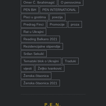
Omer Ć. Ibrahimagić
O penovcima
PEN BiH
PEN INTERNATIONAL
Pisci u gostima
poezija
Predrag Finci
Promocije
proza
Rat u Ukrajini
Reading Balkans 2021
Rezidencijalne stipendije
Srđan Sekulić
Tematski blok o Ukrajini
Traduki
vijesti
Željko Ivanković
Ženska čitaonica
Ženska čitaonica 2021
P.E.N.