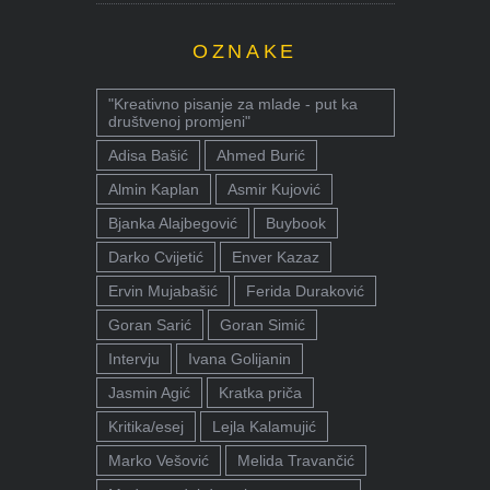
OZNAKE
"Kreativno pisanje za mlade - put ka
društvenoj promjeni"
Adisa Bašić
Ahmed Burić
Almin Kaplan
Asmir Kujović
Bjanka Alajbegović
Buybook
Darko Cvijetić
Enver Kazaz
Ervin Mujabašić
Ferida Duraković
Goran Sarić
Goran Simić
Intervju
Ivana Golijanin
Jasmin Agić
Kratka priča
Kritika/esej
Lejla Kalamujić
Marko Vešović
Melida Travančić