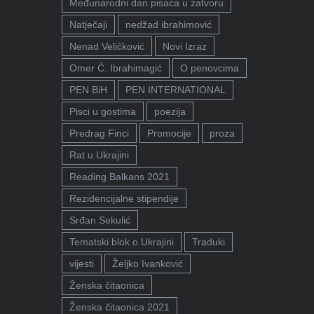
Međunarodni dan pisaca u zatvoru
Natječaji
nedžad ibrahimović
Nenad Veličković
Novi Izraz
Omer Ć. Ibrahimagić
O penovcima
PEN BiH
PEN INTERNATIONAL
Pisci u gostima
poezija
Predrag Finci
Promocije
proza
Rat u Ukrajini
Reading Balkans 2021
Rezidencijalne stipendije
Srđan Sekulić
Tematski blok o Ukrajini
Traduki
vijesti
Željko Ivanković
Ženska čitaonica
Ženska čitaonica 2021