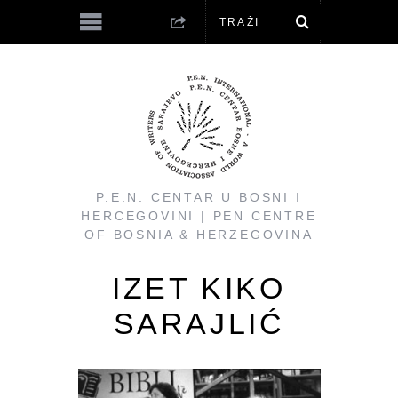
P.E.N. CENTAR U BOSNI I
HERCEGOVINI | PEN CENTRE
OF BOSNIA & HERZEGOVINA
IZET KIKO
SARAJLIĆ