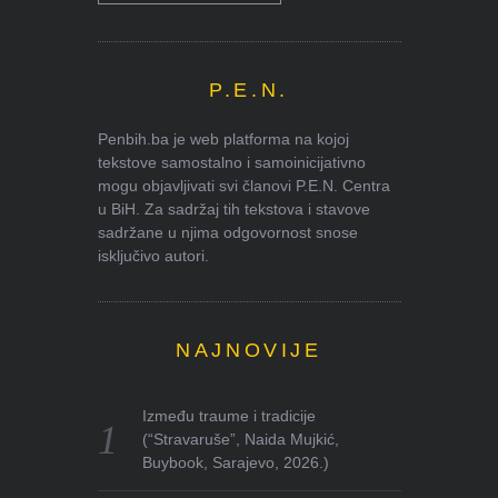
P.E.N.
Penbih.ba je web platforma na kojoj
tekstove samostalno i samoinicijativno
mogu objavljivati svi članovi P.E.N. Centra
u BiH. Za sadržaj tih tekstova i stavove
sadržane u njima odgovornost snose
isključivo autori.
NAJNOVIJE
Između traume i tradicije
(“Stravaruše”, Naida Mujkić,
Buybook, Sarajevo, 2026.)