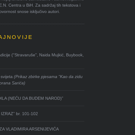
.E.N. Centra u BiH. Za sadržaj tih tekstova i
ornost snose isključivo autori.
AJNOVIJE
dicije (“Stravaruše”, Naida Mujkić, Buybook,
svijeta
(Prikaz zbirke pjesama “Kao da zidu
orana Sarića)
DILA (NEĆU DA BUDEM NAROD)”
IZRAZ” br. 101-102
ZA VLADIMIRA ARSENIJEVIĆA