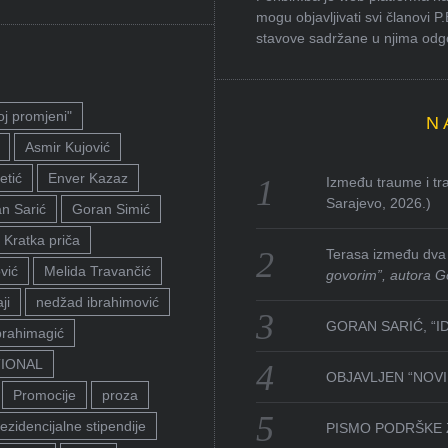
mogu objavljivati svi članovi P
stavove sadržane u njima odgov
oj promjeni"
N
Asmir Kujović
etić
Enver Kazaz
Između traume i tra
Sarajevo, 2026.)
n Sarić
Goran Simić
Kratka priča
Terasa između dva 
vić
Melida Travančić
govorim”, autora G
ji
nedžad ibrahimović
GORAN SARIĆ, “I
brahimagić
TIONAL
OBJAVLJEN “NOVI 
Promocije
proza
ezidencijalne stipendije
PISMO PODRŠKE 