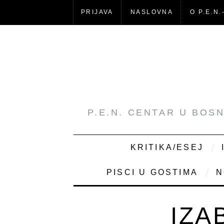
PRIJAVA
NASLOVNA
O P.E.N.
P.E.N. CENTAR U BOS
KRITIKA/ESEJ
PISCI U GOSTIMA
N
IZA