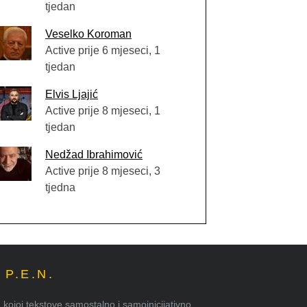
tjedan
Veselko Koroman
Active prije 6 mjeseci, 1
tjedan
Elvis Ljajić
Active prije 8 mjeseci, 1
tjedan
Nedžad Ibrahimović
Active prije 8 mjeseci, 3
tjedna
P.E.N.
kojoj tekstove samostalno i samoinicijativno