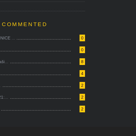
 COMMENTED
ICE ...
0
0
i...
8
4
.
2
1:...
2
2