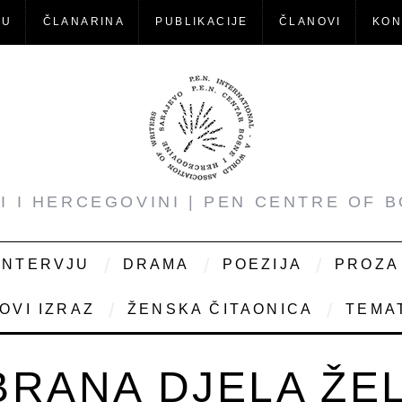
-U
ČLANARINA
PUBLIKACIJE
ČLANOVI
KON
NI I HERCEGOVINI | PEN CENTRE OF 
INTERVJU
DRAMA
POEZIJA
PROZA
OVI IZRAZ
ŽENSKA ČITAONICA
TEMAT
BRANA DJELA ŽE