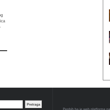
og
ica
–
Pretraga
Penbih.ba je web platforma na 