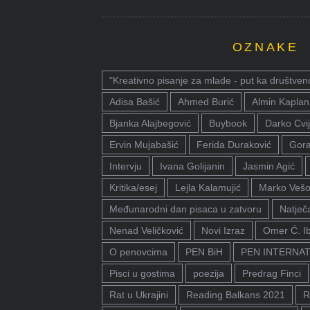
OZNAKE
"Kreativno pisanje za mlade - put ka društven
Adisa Bašić
Ahmed Burić
Almin Kaplan
Bjanka Alajbegović
Buybook
Darko Cvij
Ervin Mujabašić
Ferida Duraković
Gora
Intervju
Ivana Golijanin
Jasmin Agić
Kritika/esej
Lejla Kalamujić
Marko Vešo
Međunarodni dan pisaca u zatvoru
Natječa
Nenad Veličković
Novi Izraz
Omer Ć. I
O penovcima
PEN BiH
PEN INTERNA
Pisci u gostima
poezija
Predrag Finci
Rat u Ukrajini
Reading Balkans 2021
R