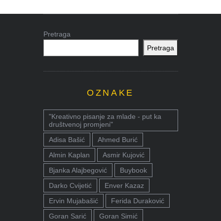
Pretraga
Pretraga
OZNAKE
"Kreativno pisanje za mlade - put ka
društvenoj promjeni"
Adisa Bašić
Ahmed Burić
Almin Kaplan
Asmir Kujović
Bjanka Alajbegović
Buybook
Darko Cvijetić
Enver Kazaz
Ervin Mujabašić
Ferida Duraković
Goran Sarić
Goran Simić