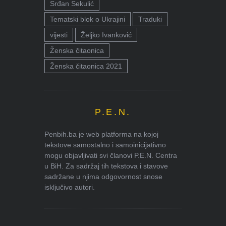
Srđan Sekulić
Tematski blok o Ukrajini
Traduki
vijesti
Željko Ivanković
Ženska čitaonica
Ženska čitaonica 2021
P.E.N.
Penbih.ba je web platforma na kojoj
tekstove samostalno i samoinicijativno
mogu objavljivati svi članovi P.E.N. Centra
u BiH. Za sadržaj tih tekstova i stavove
sadržane u njima odgovornost snose
isključivo autori.