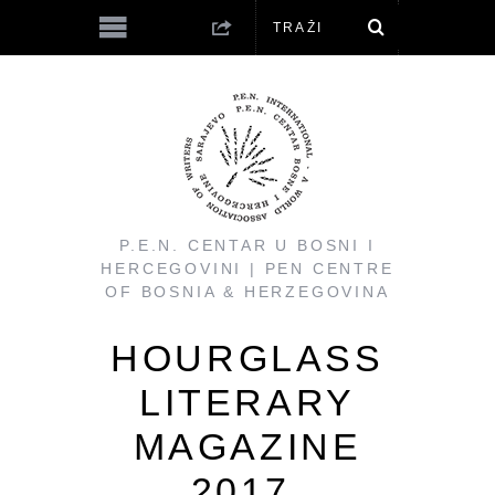
P.E.N. CENTAR U BOSNI I
HERCEGOVINI | PEN CENTRE
OF BOSNIA & HERZEGOVINA
HOURGLASS
LITERARY
MAGAZINE
2017.