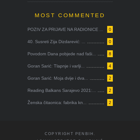
MOST COMMENTED
POZIV ZA PRIJAVE NA RADIONICE ...
0
40. Susreti Zija Dizdarević: ...
0
Povodom Dana pobjede nad faši...
8
Goran Sarić: Tlapnje i varlji...
4
Goran Sarić: Moja dvije i dva...
2
Reading Balkans Sarajevo 2021:...
2
Ženska čitaonica: fabrika kn...
2
COPYRIGHT PENBIH.