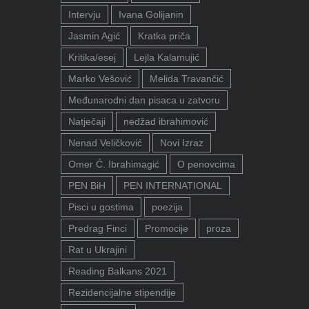
Intervju
Ivana Golijanin
Jasmin Agić
Kratka priča
Kritika/esej
Lejla Kalamujić
Marko Vešović
Melida Travančić
Međunarodni dan pisaca u zatvoru
Natječaji
nedžad ibrahimović
Nenad Veličković
Novi Izraz
Omer Ć. Ibrahimagić
O penovcima
PEN BiH
PEN INTERNATIONAL
Pisci u gostima
poezija
Predrag Finci
Promocije
proza
Rat u Ukrajini
Reading Balkans 2021
Rezidencijalne stipendije