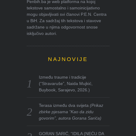
Penbih.ba je web platforma na kojoj
tekstove samostalno i samoinicijativno
mogu objavljivati svi članovi P.E.N. Centra
u BiH. Za sadržaj tih tekstova i stavove
sadržane u njima odgovornost snose
isključivo autori.
NAJNOVIJE
Između traume i tradicije
(“Stravaruše”, Naida Mujkić,
Buybook, Sarajevo, 2026.)
Terasa između dva svijeta
(Prikaz
zbirke pjesama “Kao da zidu
govorim”, autora Gorana Sarića)
GORAN SARIĆ, “IDILA (NEĆU DA