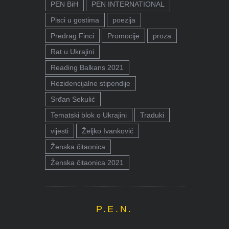
PEN BiH
PEN INTERNATIONAL
Pisci u gostima
poezija
Predrag Finci
Promocije
proza
Rat u Ukrajini
Reading Balkans 2021
Rezidencijalne stipendije
Srđan Sekulić
Tematski blok o Ukrajini
Traduki
vijesti
Željko Ivanković
Ženska čitaonica
Ženska čitaonica 2021
P.E.N.