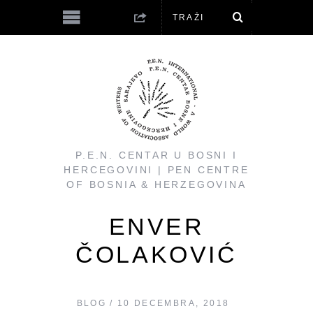
P.E.N. CENTAR U BOSNI I
HERCEGOVINI | PEN CENTRE
OF BOSNIA & HERZEGOVINA
ENVER
ČOLAKOVIĆ
BLOG
10 DECEMBRA, 2018