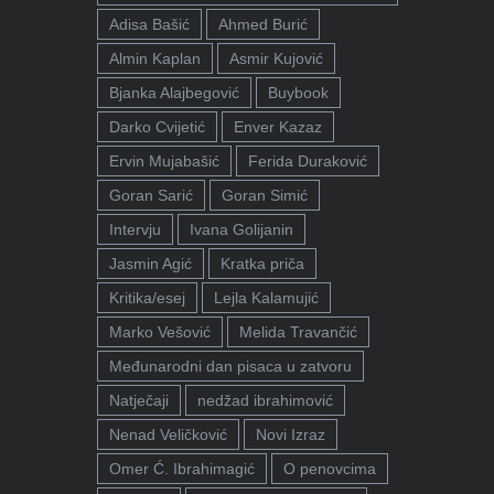
Adisa Bašić
Ahmed Burić
Almin Kaplan
Asmir Kujović
Bjanka Alajbegović
Buybook
Darko Cvijetić
Enver Kazaz
Ervin Mujabašić
Ferida Duraković
Goran Sarić
Goran Simić
Intervju
Ivana Golijanin
Jasmin Agić
Kratka priča
Kritika/esej
Lejla Kalamujić
Marko Vešović
Melida Travančić
Međunarodni dan pisaca u zatvoru
Natječaji
nedžad ibrahimović
Nenad Veličković
Novi Izraz
Omer Ć. Ibrahimagić
O penovcima