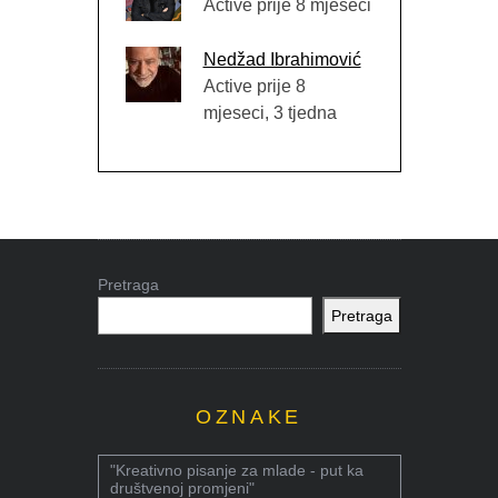
Active prije 8 mjeseci
Nedžad Ibrahimović
Active prije 8
mjeseci, 3 tjedna
Pretraga
Pretraga
OZNAKE
"Kreativno pisanje za mlade - put ka
društvenoj promjeni"