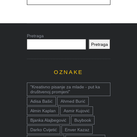
Pretraga
Pretraga
OZNAKE
"Kreativno pisanje za mlade - put ka
društvenoj promjeni"
Adisa Bašić
Ahmed Burić
Almin Kaplan
Asmir Kujović
Bjanka Alajbegović
Buybook
Darko Cvijetić
Enver Kazaz