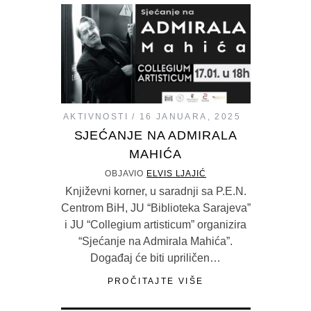
AKTIVNOSTI
16 JANUARA, 2025
SJEĆANJE NA ADMIRALA
MAHIĆA
OBJAVIO
ELVIS LJAJIĆ
Književni korner, u saradnji sa P.E.N.
Centrom BiH, JU “Biblioteka Sarajeva”
i JU “Collegium artisticum” organizira
“Sjećanje na Admirala Mahića”.
Događaj će biti upriličen…
PROČITAJTE VIŠE