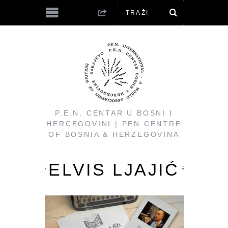
P.E.N. CENTAR U BOSNI I
HERCEGOVINI | PEN CENTRE
OF BOSNIA & HERZEGOVINA
ELVIS LJAJIĆ