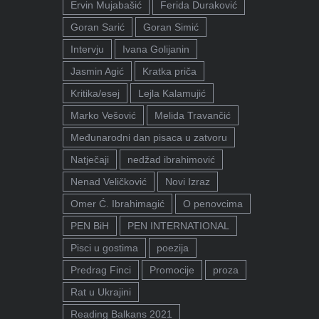
Ervin Mujabašić
Ferida Duraković
Goran Sarić
Goran Simić
Intervju
Ivana Golijanin
Jasmin Agić
Kratka priča
Kritika/esej
Lejla Kalamujić
Marko Vešović
Melida Travančić
Međunarodni dan pisaca u zatvoru
Natječaji
nedžad ibrahimović
Nenad Veličković
Novi Izraz
Omer Ć. Ibrahimagić
O penovcima
PEN BiH
PEN INTERNATIONAL
Pisci u gostima
poezija
Predrag Finci
Promocije
proza
Rat u Ukrajini
Reading Balkans 2021