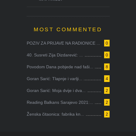
MOST COMMENTED
POZIV ZA PRIJAVE NA RADIONICE ...
0
40. Susreti Zija Dizdarević: ...
0
Povodom Dana pobjede nad faši...
8
Goran Sarić: Tlapnje i varlji...
4
Goran Sarić: Moja dvije i dva...
2
Reading Balkans Sarajevo 2021:...
2
Ženska čitaonica: fabrika kn...
2