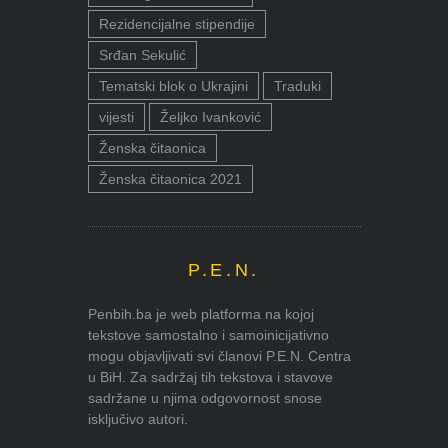
Rezidencijalne stipendije
Srđan Sekulić
Tematski blok o Ukrajini
Traduki
vijesti
Željko Ivanković
Ženska čitaonica
Ženska čitaonica 2021
P.E.N.
Penbih.ba je web platforma na kojoj
tekstove samostalno i samoinicijativno
mogu objavljivati svi članovi P.E.N. Centra
u BiH. Za sadržaj tih tekstova i stavove
sadržane u njima odgovornost snose
isključivo autori.