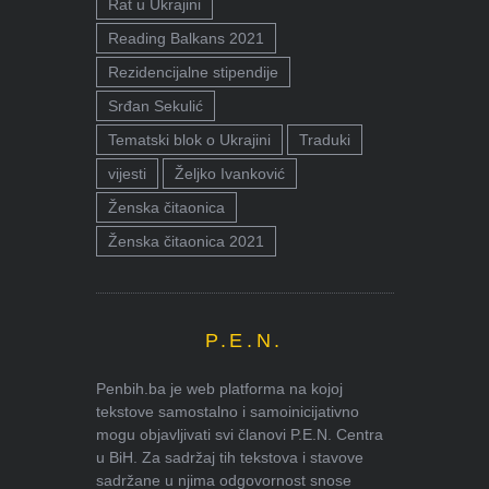
Rat u Ukrajini
Reading Balkans 2021
Rezidencijalne stipendije
Srđan Sekulić
Tematski blok o Ukrajini
Traduki
vijesti
Željko Ivanković
Ženska čitaonica
Ženska čitaonica 2021
P.E.N.
Penbih.ba je web platforma na kojoj
tekstove samostalno i samoinicijativno
mogu objavljivati svi članovi P.E.N. Centra
u BiH. Za sadržaj tih tekstova i stavove
sadržane u njima odgovornost snose