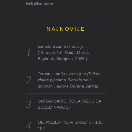
isključivo autori.
NAJNOVIJE
Između traume i tradicije
(“Stravaruše”, Naida Mujkić,
Buybook, Sarajevo, 2026.)
Terasa između dva svijeta
(Prikaz
zbirke pjesama “Kao da zidu
govorim”, autora Gorana Sarića)
GORAN SARIĆ, “IDILA (NEĆU DA
BUDEM NAROD)”
OBJAVLJEN “NOVI IZRAZ” br. 101-
102