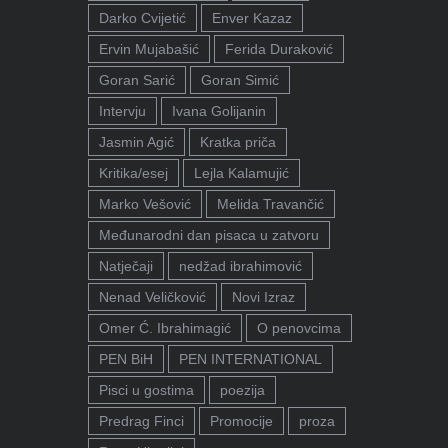
Darko Cvijetić
Enver Kazaz
Ervin Mujabašić
Ferida Duraković
Goran Sarić
Goran Simić
Intervju
Ivana Golijanin
Jasmin Agić
Kratka priča
Kritika/esej
Lejla Kalamujić
Marko Vešović
Melida Travančić
Međunarodni dan pisaca u zatvoru
Natječaji
nedžad ibrahimović
Nenad Veličković
Novi Izraz
Omer Ć. Ibrahimagić
O penovcima
PEN BiH
PEN INTERNATIONAL
Pisci u gostima
poezija
Predrag Finci
Promocije
proza