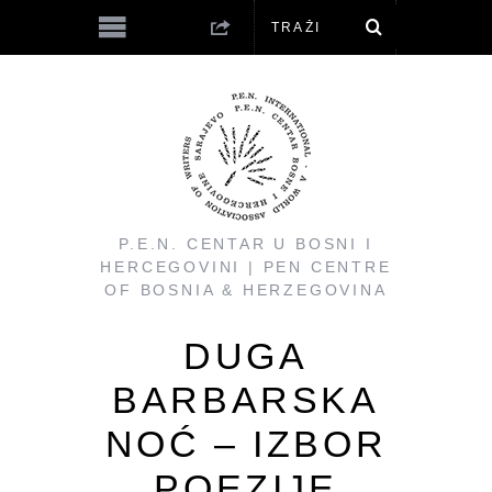
P.E.N. CENTAR U BOSNI I
HERCEGOVINI | PEN CENTRE
OF BOSNIA & HERZEGOVINA
DUGA
BARBARSKA
NOĆ – IZBOR
POEZIJE