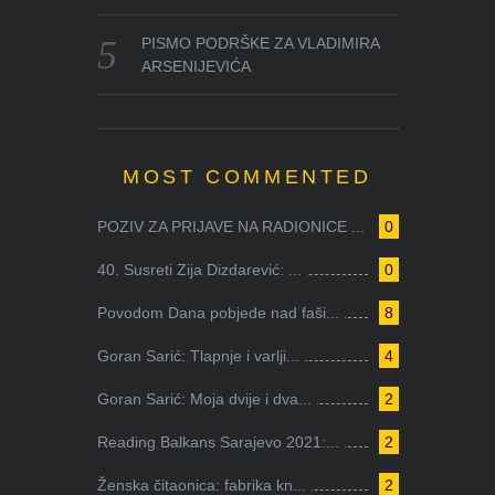
PISMO PODRŠKE ZA VLADIMIRA
ARSENIJEVIĆA
MOST COMMENTED
POZIV ZA PRIJAVE NA RADIONICE ...
0
40. Susreti Zija Dizdarević: ...
0
Povodom Dana pobjede nad faši...
8
Goran Sarić: Tlapnje i varlji...
4
Goran Sarić: Moja dvije i dva...
2
Reading Balkans Sarajevo 2021:...
2
Ženska čitaonica: fabrika kn...
2