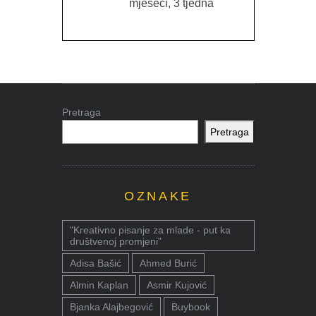
mjeseci, 3 tjedna
Pretraga
Pretraga
OZNAKE
"Kreativno pisanje za mlade - put ka
društvenoj promjeni"
Adisa Bašić
Ahmed Burić
Almin Kaplan
Asmir Kujović
Bjanka Alajbegović
Buybook