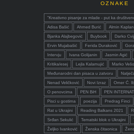
OZNAKE
"Kreativno pisanje za mlade - put ka društven
Adisa Bašić
Ahmed Burić
Almin Kaplan
Bjanka Alajbegović
Buybook
Darko Cvij
Ervin Mujabašić
Ferida Duraković
Gora
Intervju
Ivana Golijanin
Jasmin Agić
Kritika/esej
Lejla Kalamujić
Marko Vešo
Međunarodni dan pisaca u zatvoru
Natječa
Nenad Veličković
Novi Izraz
Omer Ć. I
O penovcima
PEN BiH
PEN INTERNA
Pisci u gostima
poezija
Predrag Finci
Rat u Ukrajini
Reading Balkans 2021
R
Srđan Sekulić
Tematski blok o Ukrajini
Željko Ivanković
Ženska čitaonica
Žens