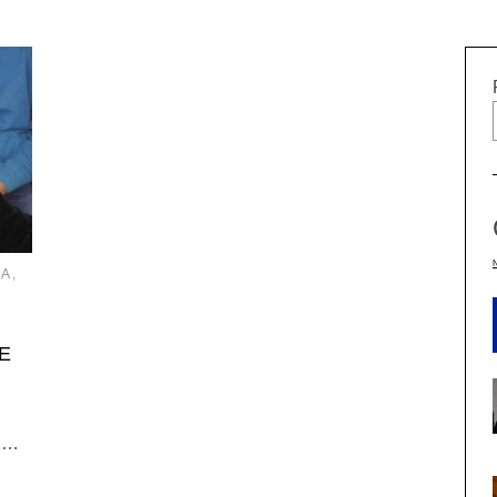
A,
E
 …