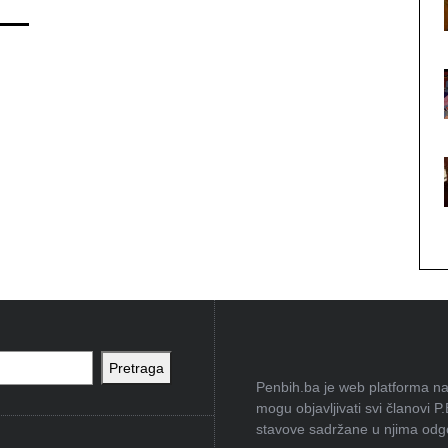
Pretraga
Penbih.ba je web platforma na 
mogu objavljivati svi članovi P
stavove sadržane u njima odgov