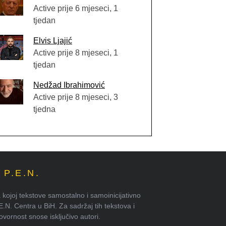
Active prije 6 mjeseci, 1
tjedan
Elvis Ljajić
Active prije 8 mjeseci, 1
tjedan
Nedžad Ibrahimović
Active prije 8 mjeseci, 3
tjedna
P.E.N.
kojoj tekstove samostalno i samoinicijativno
.E.N. Centra u BiH. Za sadržaj tih tekstova i
ornost snose isključivo autori.