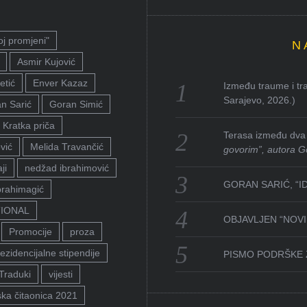
oj promjeni"
N
Asmir Kujović
etić
Enver Kazaz
Između traume i tra
Sarajevo, 2026.)
n Sarić
Goran Simić
Kratka priča
Terasa između dva 
vić
Melida Travančić
govorim”, autora G
ji
nedžad ibrahimović
GORAN SARIĆ, “I
brahimagić
TIONAL
OBJAVLJEN “NOVI 
Promocije
proza
ezidencijalne stipendije
PISMO PODRŠKE 
Traduki
vijesti
ka čitaonica 2021