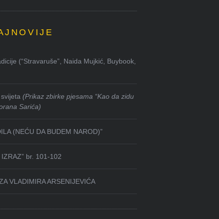
AJNOVIJE
dicije (“Stravaruše”, Naida Mujkić, Buybook,
svijeta
(Prikaz zbirke pjesama “Kao da zidu
orana Sarića)
DILA (NEĆU DA BUDEM NAROD)”
IZRAZ” br. 101-102
ZA VLADIMIRA ARSENIJEVIĆA