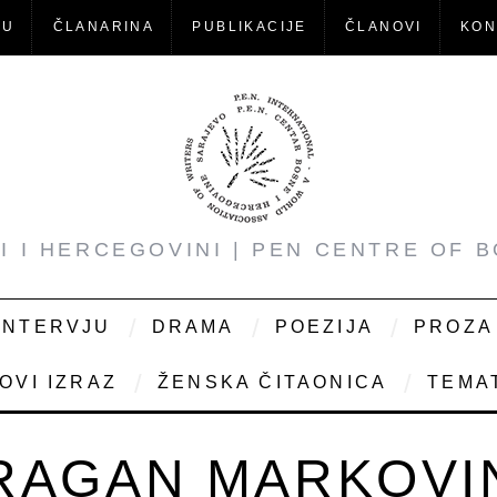
-U
ČLANARINA
PUBLIKACIJE
ČLANOVI
KON
NI I HERCEGOVINI | PEN CENTRE OF 
INTERVJU
DRAMA
POEZIJA
PROZA
OVI IZRAZ
ŽENSKA ČITAONICA
TEMAT
RAGAN MARKOVI