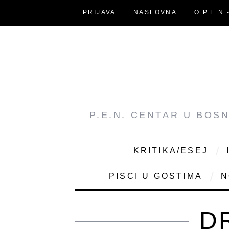
PRIJAVA
NASLOVNA
O P.E.N.
P.E.N. CENTAR U BOS
KRITIKA/ESEJ
PISCI U GOSTIMA
N
D