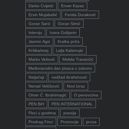
Darko Cvijetić
Enver Kazaz
Ervin Mujabašić
Ferida Duraković
Goran Sarić
Goran Simić
Intervju
Ivana Golijanin
Jasmin Agić
Kratka priča
Kritika/esej
Lejla Kalamujić
Marko Vešović
Melida Travančić
Međunarodni dan pisaca u zatvoru
Natječaji
nedžad ibrahimović
Nenad Veličković
Novi Izraz
Omer Ć. Ibrahimagić
O penovcima
PEN BiH
PEN INTERNATIONAL
Pisci u gostima
poezija
Predrag Finci
Promocije
proza