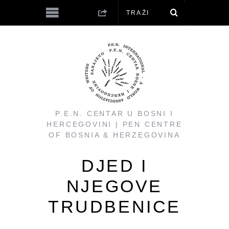
P.E.N. CENTAR U BOSNI I
HERCEGOVINI | PEN CENTRE
OF BOSNIA & HERZEGOVINA
DJED I
NJEGOVE
TRUDBENICE