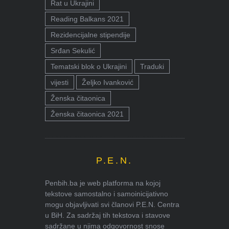
Rat u Ukrajini
Reading Balkans 2021
Rezidencijalne stipendije
Srđan Sekulić
Tematski blok o Ukrajini
Traduki
vijesti
Željko Ivanković
Ženska čitaonica
Ženska čitaonica 2021
P.E.N.
Penbih.ba je web platforma na kojoj
tekstove samostalno i samoinicijativno
mogu objavljivati svi članovi P.E.N. Centra
u BiH. Za sadržaj tih tekstova i stavove
sadržane u njima odgovornost snose