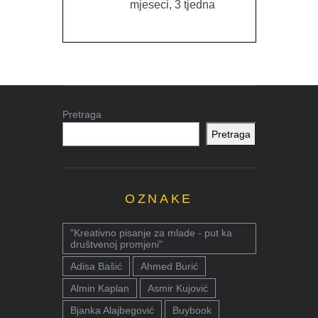
mjeseci, 3 tjedna
Pretraga
Pretraga
OZNAKE
"Kreativno pisanje za mlade - put ka
društvenoj promjeni"
Adisa Bašić
Ahmed Burić
Almin Kaplan
Asmir Kujović
Bjanka Alajbegović
Buybook