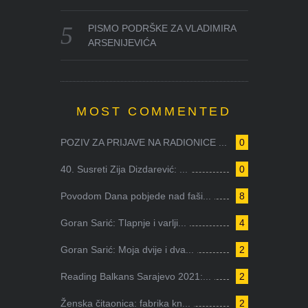
PISMO PODRŠKE ZA VLADIMIRA
ARSENIJEVIĆA
MOST COMMENTED
POZIV ZA PRIJAVE NA RADIONICE ...
0
40. Susreti Zija Dizdarević: ...
0
Povodom Dana pobjede nad faši...
8
Goran Sarić: Tlapnje i varlji...
4
Goran Sarić: Moja dvije i dva...
2
Reading Balkans Sarajevo 2021:...
2
Ženska čitaonica: fabrika kn...
2