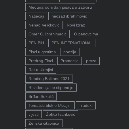
Međunarodni dan pisaca u zatvoru
Natječaji
nedžad ibrahimović
Nenad Veličković
Novi Izraz
Omer Ć. Ibrahimagić
O penovcima
PEN BiH
PEN INTERNATIONAL
Pisci u gostima
poezija
Predrag Finci
Promocije
proza
Rat u Ukrajini
Reading Balkans 2021
Rezidencijalne stipendije
Srđan Sekulić
Tematski blok o Ukrajini
Traduki
vijesti
Željko Ivanković
Ženska čitaonica