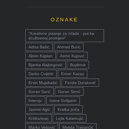
OZNAKE
"Kreativno pisanje za mlade - put ka
društvenoj promjeni"
Adisa Bašić
Ahmed Burić
Almin Kaplan
Asmir Kujović
Bjanka Alajbegović
Buybook
Darko Cvijetić
Enver Kazaz
Ervin Mujabašić
Ferida Duraković
Goran Sarić
Goran Simić
Intervju
Ivana Golijanin
Jasmin Agić
Kratka priča
Kritika/esej
Lejla Kalamujić
Marko Vešović
Melida Travančić