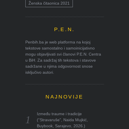
Ženska čitaonica 2021
P.E.N.
Penbih.ba je web platforma na kojoj
tekstove samostalno i samoinicijativno
mogu objavljivati svi članovi P.E.N. Centra
u BiH. Za sadržaj tih tekstova i stavove
sadržane u njima odgovornost snose
isključivo autori.
NAJNOVIJE
Između traume i tradicije
(“Stravaruše”, Naida Mujkić,
Buybook, Sarajevo, 2026.)