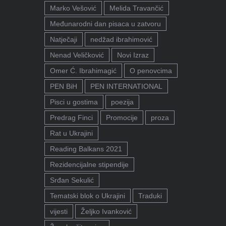
Marko Vešović
Melida Travančić
Međunarodni dan pisaca u zatvoru
Natječaji
nedžad ibrahimović
Nenad Veličković
Novi Izraz
Omer Ć. Ibrahimagić
O penovcima
PEN BiH
PEN INTERNATIONAL
Pisci u gostima
poezija
Predrag Finci
Promocije
proza
Rat u Ukrajini
Reading Balkans 2021
Rezidencijalne stipendije
Srđan Sekulić
Tematski blok o Ukrajini
Traduki
vijesti
Željko Ivanković