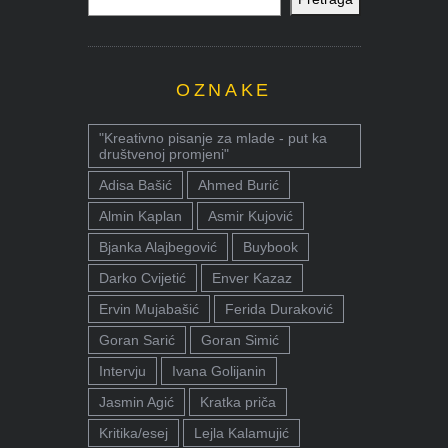
OZNAKE
"Kreativno pisanje za mlade - put ka
društvenoj promjeni"
Adisa Bašić
Ahmed Burić
Almin Kaplan
Asmir Kujović
Bjanka Alajbegović
Buybook
Darko Cvijetić
Enver Kazaz
Ervin Mujabašić
Ferida Duraković
Goran Sarić
Goran Simić
Intervju
Ivana Golijanin
Jasmin Agić
Kratka priča
Kritika/esej
Lejla Kalamujić