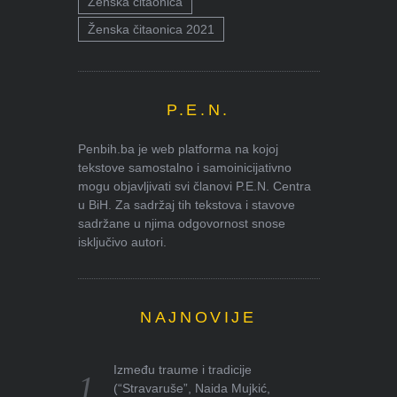
Ženska čitaonica
Ženska čitaonica 2021
P.E.N.
Penbih.ba je web platforma na kojoj
tekstove samostalno i samoinicijativno
mogu objavljivati svi članovi P.E.N. Centra
u BiH. Za sadržaj tih tekstova i stavove
sadržane u njima odgovornost snose
isključivo autori.
NAJNOVIJE
Između traume i tradicije
(“Stravaruše”, Naida Mujkić,