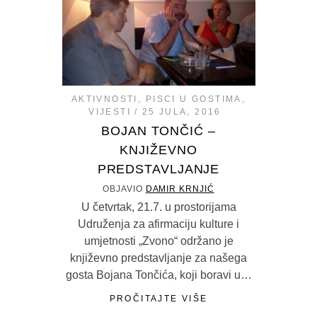
AKTIVNOSTI
,
PISCI U GOSTIMA
,
VIJESTI
25 JULA, 2016
BOJAN TONČIĆ –
KNJIŽEVNO
PREDSTAVLJANJE
OBJAVIO
DAMIR KRNJIĆ
U četvrtak, 21.7. u prostorijama
Udruženja za afirmaciju kulture i
umjetnosti „Zvono“ održano je
književno predstavljanje za našega
gosta Bojana Tončića, koji boravi u…
PROČITAJTE VIŠE