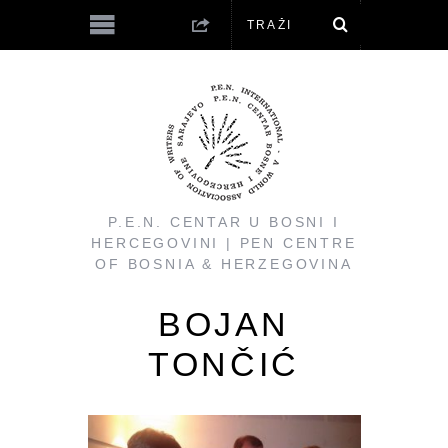
P.E.N. CENTAR U BOSNI I
HERCEGOVINI | PEN CENTRE
OF BOSNIA & HERZEGOVINA
BOJAN
TONČIĆ