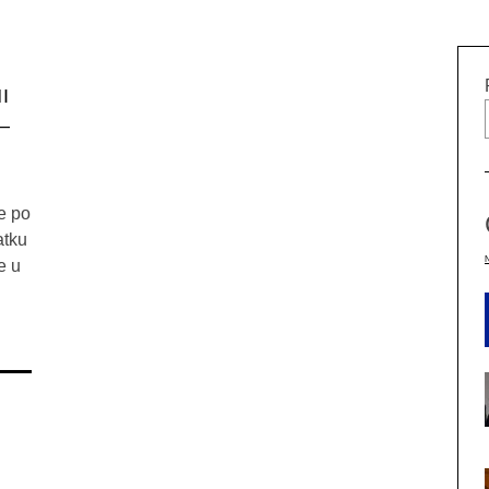
I
–
e po
atku
e u