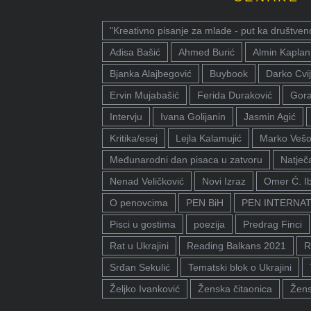
"Kreativno pisanje za mlade - put ka društven
Adisa Bašić
Ahmed Burić
Almin Kaplan
Bjanka Alajbegović
Buybook
Darko Cvij
Ervin Mujabašić
Ferida Duraković
Gora
Intervju
Ivana Golijanin
Jasmin Agić
Kritika/esej
Lejla Kalamujić
Marko Vešo
Međunarodni dan pisaca u zatvoru
Natječa
Nenad Veličković
Novi Izraz
Omer Ć. I
O penovcima
PEN BiH
PEN INTERNA
Pisci u gostima
poezija
Predrag Finci
Rat u Ukrajini
Reading Balkans 2021
R
Srđan Sekulić
Tematski blok o Ukrajini
Željko Ivanković
Ženska čitaonica
Žens