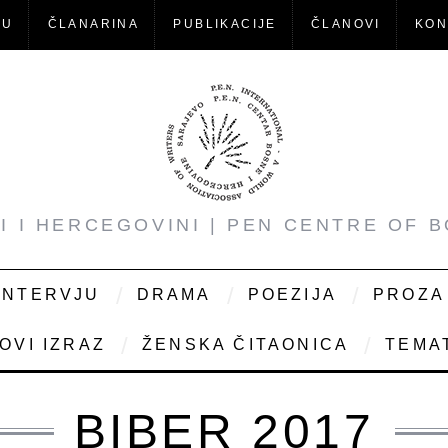
-U
ČLANARINA
PUBLIKACIJE
ČLANOVI
KON
NI I HERCEGOVINI | PEN CENTRE OF 
INTERVJU
DRAMA
POEZIJA
PROZA
OVI IZRAZ
ŽENSKA ČITAONICA
TEMAT
BIBER 2017