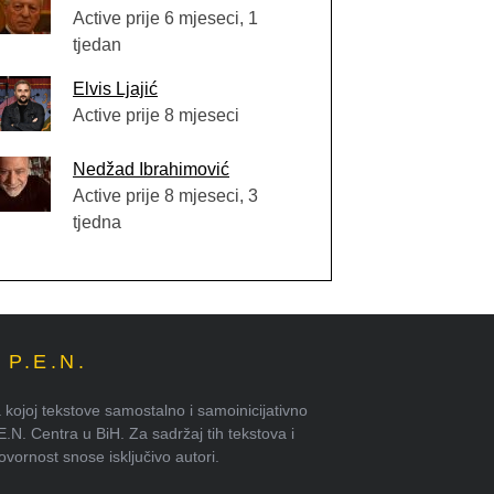
Active prije 6 mjeseci, 1
tjedan
Elvis Ljajić
Active prije 8 mjeseci
Nedžad Ibrahimović
Active prije 8 mjeseci, 3
tjedna
P.E.N.
kojoj tekstove samostalno i samoinicijativno
.E.N. Centra u BiH. Za sadržaj tih tekstova i
ornost snose isključivo autori.