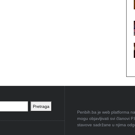
Pretraga
Penbih.ba je web platforma na 
mogu objavljivati svi članovi P
stavove sadržane u njima odgov