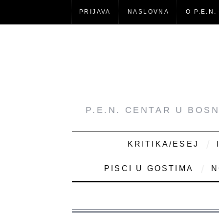
PRIJAVA
NASLOVNA
O P.E.N.
P.E.N. CENTAR U BOS
KRITIKA/ESEJ
PISCI U GOSTIMA
N