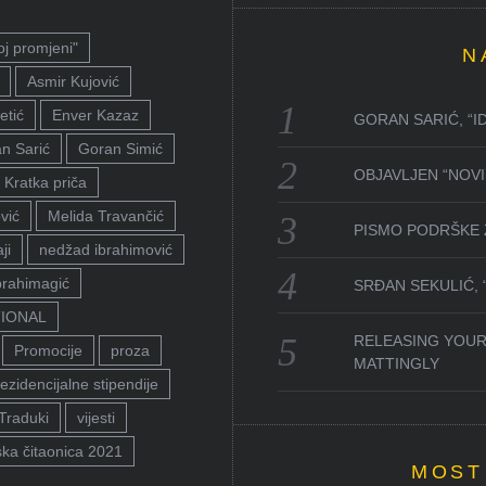
oj promjeni"
N
Asmir Kujović
etić
Enver Kazaz
GORAN SARIĆ, “I
n Sarić
Goran Simić
OBJAVLJEN “NOVI 
Kratka priča
vić
Melida Travančić
PISMO PODRŠKE 
ji
nedžad ibrahimović
brahimagić
SRĐAN SEKULIĆ,
TIONAL
RELEASING YOUR
Promocije
proza
MATTINGLY
ezidencijalne stipendije
Traduki
vijesti
ka čitaonica 2021
MOST