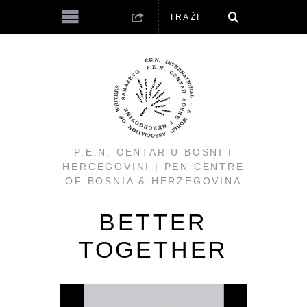
P.E.N. CENTAR U BOSNI I
HERCEGOVINI | PEN CENTRE
OF BOSNIA & HERZEGOVINA
BETTER
TOGETHER