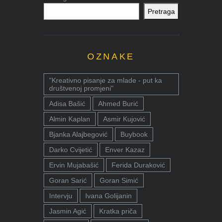
Pretraga
OZNAKE
"Kreativno pisanje za mlade - put ka
društvenoj promjeni"
Adisa Bašić
Ahmed Burić
Almin Kaplan
Asmir Kujović
Bjanka Alajbegović
Buybook
Darko Cvijetić
Enver Kazaz
Ervin Mujabašić
Ferida Duraković
Goran Sarić
Goran Simić
Intervju
Ivana Golijanin
Jasmin Agić
Kratka priča