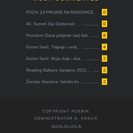
POZIV ZA PRIJAVE NA RADIONICE ...
0
40. Susreti Zija Dizdarević: ...
0
Povodom Dana pobjede nad faši...
8
Goran Sarić: Tlapnje i varlji...
4
Goran Sarić: Moja dvije i dva...
2
Reading Balkans Sarajevo 2021:...
2
Ženska čitaonica: fabrika kn...
2
COPYRIGHT PENBIH.
ADMINISTRATOR D. KRNJIĆ
NAZAD NA VRH