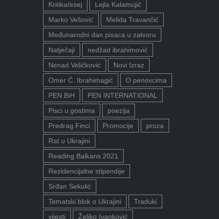
Kritika/esej
Lejla Kalamujić
Marko Vešović
Melida Travančić
Međunarodni dan pisaca u zatvoru
Natječaji
nedžad ibrahimović
Nenad Veličković
Novi Izraz
Omer Ć. Ibrahimagić
O penovcima
PEN BiH
PEN INTERNATIONAL
Pisci u gostima
poezija
Predrag Finci
Promocije
proza
Rat u Ukrajini
Reading Balkans 2021
Rezidencijalne stipendije
Srđan Sekulić
Tematski blok o Ukrajini
Traduki
vijesti
Željko Ivanković