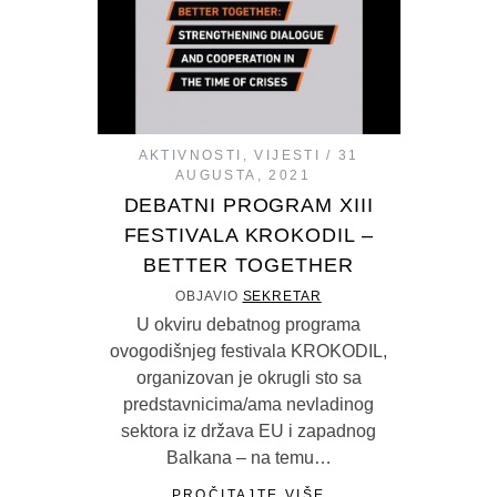
AKTIVNOSTI
,
VIJESTI
31
AUGUSTA, 2021
DEBATNI PROGRAM XIII
FESTIVALA KROKODIL –
BETTER TOGETHER
OBJAVIO
SEKRETAR
U okviru debatnog programa
ovogodišnjeg festivala KROKODIL,
organizovan je okrugli sto sa
predstavnicima/ama nevladinog
sektora iz država EU i zapadnog
Balkana – na temu…
PROČITAJTE VIŠE