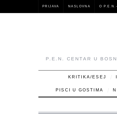
PRIJAVA
NASLOVNA
O P.E.N.
P.E.N. CENTAR U BOS
KRITIKA/ESEJ
PISCI U GOSTIMA
N