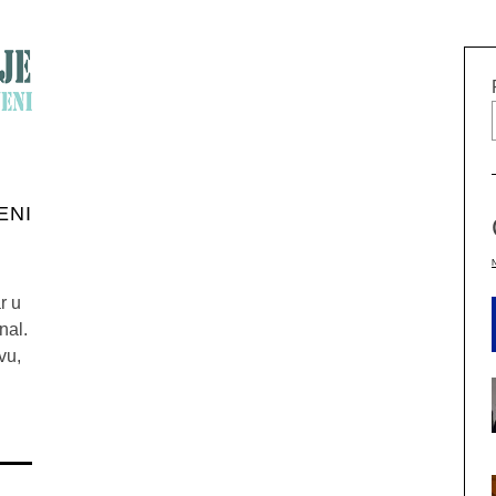
ENI
r u
nal.
vu,