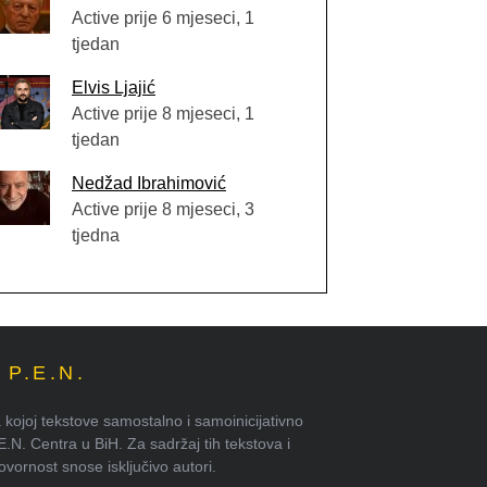
Active prije 6 mjeseci, 1
tjedan
Elvis Ljajić
Active prije 8 mjeseci, 1
tjedan
Nedžad Ibrahimović
Active prije 8 mjeseci, 3
tjedna
P.E.N.
kojoj tekstove samostalno i samoinicijativno
.E.N. Centra u BiH. Za sadržaj tih tekstova i
ornost snose isključivo autori.