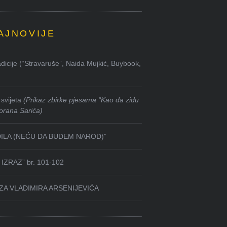
AJNOVIJE
dicije (“Stravaruše”, Naida Mujkić, Buybook,
svijeta
(Prikaz zbirke pjesama “Kao da zidu
orana Sarića)
DILA (NEĆU DA BUDEM NAROD)”
IZRAZ” br. 101-102
ZA VLADIMIRA ARSENIJEVIĆA