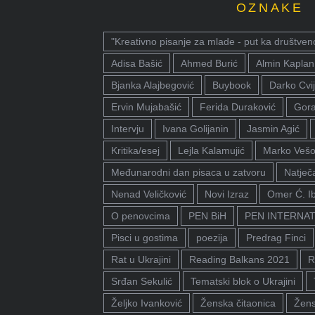
OZNAKE
"Kreativno pisanje za mlade - put ka društven
Adisa Bašić
Ahmed Burić
Almin Kaplan
Bjanka Alajbegović
Buybook
Darko Cvij
Ervin Mujabašić
Ferida Duraković
Gora
Intervju
Ivana Golijanin
Jasmin Agić
Kritika/esej
Lejla Kalamujić
Marko Vešo
Međunarodni dan pisaca u zatvoru
Natječa
Nenad Veličković
Novi Izraz
Omer Ć. I
O penovcima
PEN BiH
PEN INTERNA
Pisci u gostima
poezija
Predrag Finci
Rat u Ukrajini
Reading Balkans 2021
R
Srđan Sekulić
Tematski blok o Ukrajini
Željko Ivanković
Ženska čitaonica
Žens