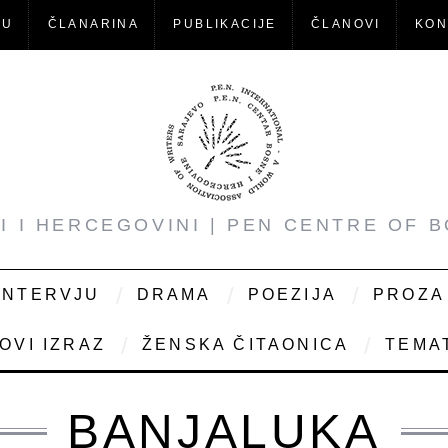
-U
ČLANARINA
PUBLIKACIJE
ČLANOVI
KON
NI I HERCEGOVINI | PEN CENTRE OF 
INTERVJU
DRAMA
POEZIJA
PROZA
OVI IZRAZ
ŽENSKA ČITAONICA
TEMAT
BANJALUKA