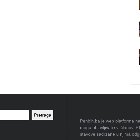
Pretraga
Penbih.ba je web platforma na 
mogu objavljivati svi članovi P
stavove sadržane u njima odgov