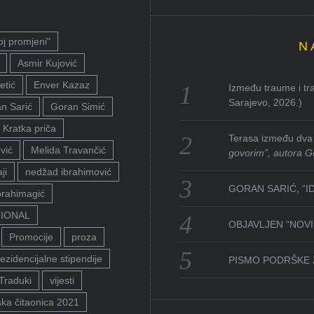
oj promjeni"
N
Asmir Kujović
etić
Enver Kazaz
Između traume i tra
Sarajevo, 2026.)
n Sarić
Goran Simić
Kratka priča
Terasa između dva 
vić
Melida Travančić
govorim”, autora G
ji
nedžad ibrahimović
GORAN SARIĆ, “I
brahimagić
TIONAL
OBJAVLJEN “NOVI 
Promocije
proza
ezidencijalne stipendije
PISMO PODRŠKE 
Traduki
vijesti
ka čitaonica 2021