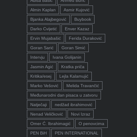
Adisa Bašić
Ahmed Burić
Almin Kaplan
Asmir Kujović
Bjanka Alajbegović
Buybook
Darko Cvijetić
Enver Kazaz
Ervin Mujabašić
Ferida Duraković
Goran Sarić
Goran Simić
Intervju
Ivana Golijanin
Jasmin Agić
Kratka priča
Kritika/esej
Lejla Kalamujić
Marko Vešović
Melida Travančić
Međunarodni dan pisaca u zatvoru
Natječaji
nedžad ibrahimović
Nenad Veličković
Novi Izraz
Omer Ć. Ibrahimagić
O penovcima
PEN BiH
PEN INTERNATIONAL