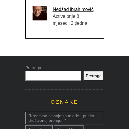
Nedžad Ibrahimović
Active prije 8
mjeseci, 2 tjedna
Pretraga
Pretraga
OZNAKE
"Kreativno pisanje za mlade - put ka
društvenoj promjeni"