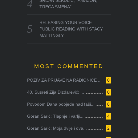
SRĐAN SEKULIĆ, “AMAZON,
TREĆA SMENA”
RELEASING YOUR VOICE –
PUBLIC READING WITH STACY
MATTINGLY
MOST COMMENTED
POZIV ZA PRIJAVE NA RADIONICE ...
0
40. Susreti Zija Dizdarević: ...
0
Povodom Dana pobjede nad faši...
8
Goran Sarić: Tlapnje i varlji...
4
Goran Sarić: Moja dvije i dva...
2