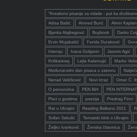
"Kreativno pisanje za mlade - put ka društven
Adisa Bašić
Ahmed Burić
Almin Kaplan
Bjanka Alajbegović
Buybook
Darko Cvij
Ervin Mujabašić
Ferida Duraković
Gora
Intervju
Ivana Golijanin
Jasmin Agić
Kritika/esej
Lejla Kalamujić
Marko Vešo
Međunarodni dan pisaca u zatvoru
Natječa
Nenad Veličković
Novi Izraz
Omer Ć. I
O penovcima
PEN BiH
PEN INTERNA
Pisci u gostima
poezija
Predrag Finci
Rat u Ukrajini
Reading Balkans 2021
R
Srđan Sekulić
Tematski blok o Ukrajini
Željko Ivanković
Ženska čitaonica
Žens