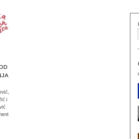
 OD
NJA
vić,
ić i
vić
ment