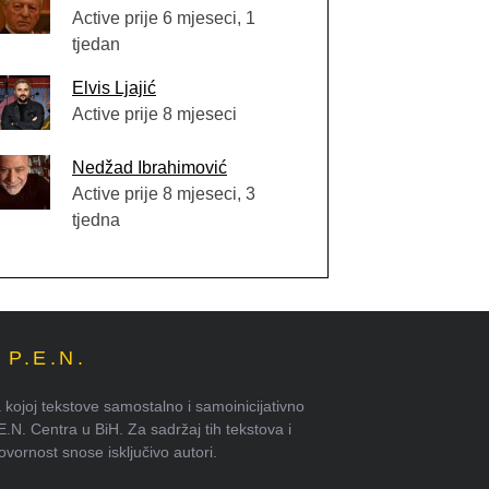
Active prije 6 mjeseci, 1
tjedan
Elvis Ljajić
Active prije 8 mjeseci
Nedžad Ibrahimović
Active prije 8 mjeseci, 3
tjedna
P.E.N.
kojoj tekstove samostalno i samoinicijativno
.E.N. Centra u BiH. Za sadržaj tih tekstova i
ornost snose isključivo autori.