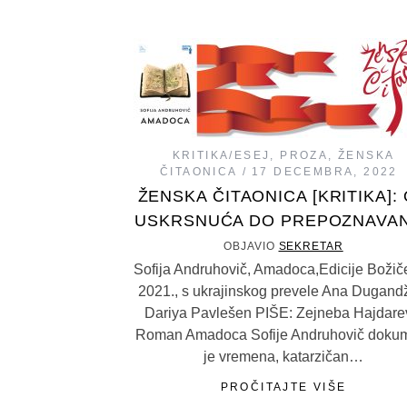
KRITIKA/ESEJ
,
PROZA
,
ŽENSKA
ČITAONICA
17 DECEMBRA, 2022
ŽENSKA ČITAONICA [KRITIKA]:
USKRSNUĆA DO PREPOZNAVA
OBJAVIO
SEKRETAR
Sofija Andruhovič, Amadoca,Edicije Božiče
2021., s ukrajinskog prevele Ana Dugandž
Dariya Pavlešen PIŠE: Zejneba Hajdare
Roman Amadoca Sofije Andruhovič doku
je vremena, katarzičan…
PROČITAJTE VIŠE