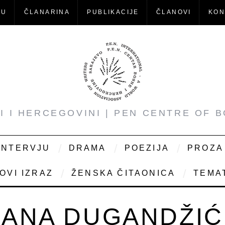
-U
ČLANARINA
PUBLIKACIJE
ČLANOVI
KON
NI I HERCEGOVINI | PEN CENTRE OF 
INTERVJU
DRAMA
POEZIJA
PROZA
OVI IZRAZ
ŽENSKA ČITAONICA
TEMAT
ANA DUGANDŽIĆ