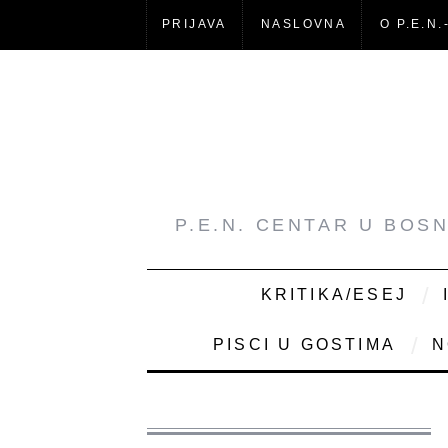
PRIJAVA
NASLOVNA
O P.E.N.
P.E.N. CENTAR U BOS
KRITIKA/ESEJ
PISCI U GOSTIMA
N