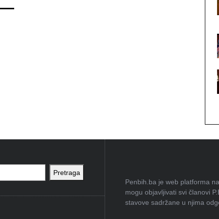
Pretraga
Penbih.ba je web platforma na 
mogu objavljivati svi članovi P
stavove sadržane u njima odgov