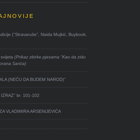
AJNOVIJE
dicije (“Stravaruše”, Naida Mujkić, Buybook,
svijeta
(Prikaz zbirke pjesama “Kao da zidu
orana Sarića)
DILA (NEĆU DA BUDEM NAROD)”
IZRAZ” br. 101-102
ZA VLADIMIRA ARSENIJEVIĆA