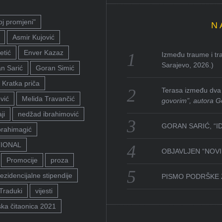
oj promjeni"
N
Asmir Kujović
etić
Enver Kazaz
Između traume i tra
Sarajevo, 2026.)
n Sarić
Goran Simić
Kratka priča
Terasa između dva 
vić
Melida Travančić
govorim”, autora G
ji
nedžad ibrahimović
GORAN SARIĆ, “I
brahimagić
TIONAL
OBJAVLJEN “NOVI 
Promocije
proza
ezidencijalne stipendije
PISMO PODRŠKE 
Traduki
vijesti
ka čitaonica 2021