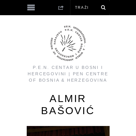
P.E.N. CENTAR U BOSNI I
HERCEGOVINI | PEN CENTRE
OF BOSNIA & HERZEGOVINA
ALMIR
BAŠOVIĆ