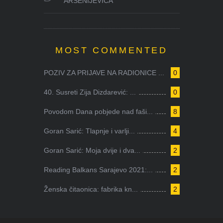
ARSENIJEVIĆA
MOST COMMENTED
POZIV ZA PRIJAVE NA RADIONICE ...
0
40. Susreti Zija Dizdarević: ...
0
Povodom Dana pobjede nad faši...
8
Goran Sarić: Tlapnje i varlji...
4
Goran Sarić: Moja dvije i dva...
2
Reading Balkans Sarajevo 2021:...
2
Ženska čitaonica: fabrika kn...
2