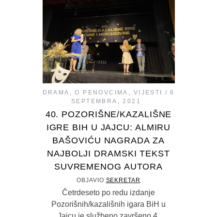
DRAMA
,
O PENOVCIMA
,
VIJESTI
6
SEPTEMBRA, 2021
40. POZORIŠNE/KAZALIŠNE
IGRE BIH U JAJCU: ALMIRU
BAŠOVIĆU NAGRADA ZA
NAJBOLJI DRAMSKI TEKST
SUVREMENOG AUTORA
OBJAVIO
SEKRETAR
Četrdeseto po redu izdanje
Pozorišnih/kazališnih igara BiH u
Jajcu je službeno završeno 4.