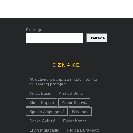
Pretraga
Pretraga
OZNAKE
"Kreativno pisanje za mlade - put ka
društvenoj promjeni"
Adisa Bašić
Ahmed Burić
Almin Kaplan
Asmir Kujović
Bjanka Alajbegović
Buybook
Darko Cvijetić
Enver Kazaz
Ervin Mujabašić
Ferida Duraković