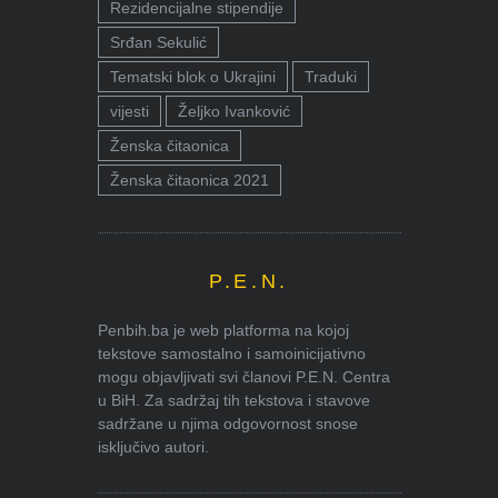
Rezidencijalne stipendije
Srđan Sekulić
Tematski blok o Ukrajini
Traduki
vijesti
Željko Ivanković
Ženska čitaonica
Ženska čitaonica 2021
P.E.N.
Penbih.ba je web platforma na kojoj
tekstove samostalno i samoinicijativno
mogu objavljivati svi članovi P.E.N. Centra
u BiH. Za sadržaj tih tekstova i stavove
sadržane u njima odgovornost snose
isključivo autori.