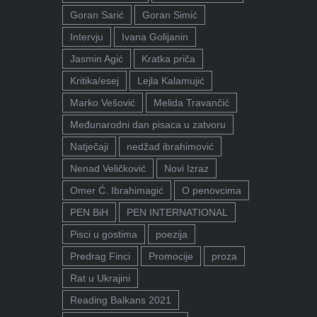
Goran Sarić
Goran Simić
Intervju
Ivana Golijanin
Jasmin Agić
Kratka priča
Kritika/esej
Lejla Kalamujić
Marko Vešović
Melida Travančić
Međunarodni dan pisaca u zatvoru
Natječaji
nedžad ibrahimović
Nenad Veličković
Novi Izraz
Omer Ć. Ibrahimagić
O penovcima
PEN BiH
PEN INTERNATIONAL
Pisci u gostima
poezija
Predrag Finci
Promocije
proza
Rat u Ukrajini
Reading Balkans 2021