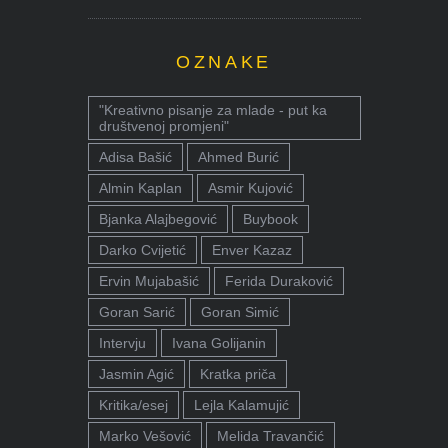
OZNAKE
"Kreativno pisanje za mlade - put ka
društvenoj promjeni"
Adisa Bašić
Ahmed Burić
Almin Kaplan
Asmir Kujović
Bjanka Alajbegović
Buybook
Darko Cvijetić
Enver Kazaz
Ervin Mujabašić
Ferida Duraković
Goran Sarić
Goran Simić
Intervju
Ivana Golijanin
Jasmin Agić
Kratka priča
Kritika/esej
Lejla Kalamujić
Marko Vešović
Melida Travančić