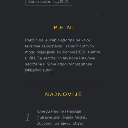
Ženska čitaonica 2021
P.E.N.
Penbih.ba je web platforma na kojoj
tekstove samostalno i samoinicijativno
mogu objavljivati svi članovi P.E.N. Centra
u BiH. Za sadržaj tih tekstova i stavove
sadržane u njima odgovornost snose
isključivo autori.
NAJNOVIJE
Između traume i tradicije
(“Stravaruše”, Naida Mujkić,
Buybook, Sarajevo, 2026.)