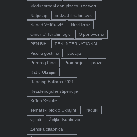
Međunarodni dan pisaca u zatvoru
Natječaji
nedžad ibrahimović
Nenad Veličković
Novi Izraz
Omer Ć. Ibrahimagić
O penovcima
PEN BiH
PEN INTERNATIONAL
Pisci u gostima
poezija
Predrag Finci
Promocije
proza
Rat u Ukrajini
Reading Balkans 2021
Rezidencijalne stipendije
Srđan Sekulić
Tematski blok o Ukrajini
Traduki
vijesti
Željko Ivanković
Ženska čitaonica