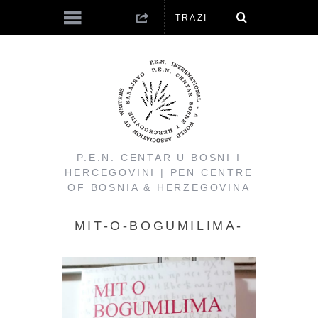
P.E.N. CENTAR U BOSNI I
HERCEGOVINI | PEN CENTRE
OF BOSNIA & HERZEGOVINA
MIT-O-BOGUMILIMA-