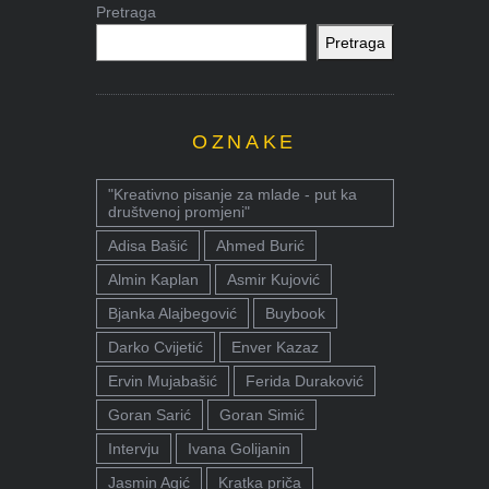
Pretraga
Pretraga
OZNAKE
"Kreativno pisanje za mlade - put ka
društvenoj promjeni"
Adisa Bašić
Ahmed Burić
Almin Kaplan
Asmir Kujović
Bjanka Alajbegović
Buybook
Darko Cvijetić
Enver Kazaz
Ervin Mujabašić
Ferida Duraković
Goran Sarić
Goran Simić
Intervju
Ivana Golijanin
Jasmin Agić
Kratka priča