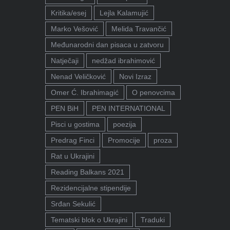
Kritika/esej
Lejla Kalamujić
Marko Vešović
Melida Travančić
Međunarodni dan pisaca u zatvoru
Natječaji
nedžad ibrahimović
Nenad Veličković
Novi Izraz
Omer Ć. Ibrahimagić
O penovcima
PEN BiH
PEN INTERNATIONAL
Pisci u gostima
poezija
Predrag Finci
Promocije
proza
Rat u Ukrajini
Reading Balkans 2021
Rezidencijalne stipendije
Srđan Sekulić
Tematski blok o Ukrajini
Traduki