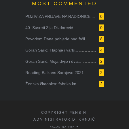
MOST COMMENTED
POZIV ZA PRIJAVE NA RADIONICE ...
0
40. Susreti Zija Dizdarević: ...
0
Povodom Dana pobjede nad faši...
8
Goran Sarić: Tlapnje i varlji...
4
Goran Sarić: Moja dvije i dva...
2
Reading Balkans Sarajevo 2021:...
2
Ženska čitaonica: fabrika kn...
2
COPYRIGHT PENBIH.
ADMINISTRATOR D. KRNJIĆ
NAZAD NA VRH