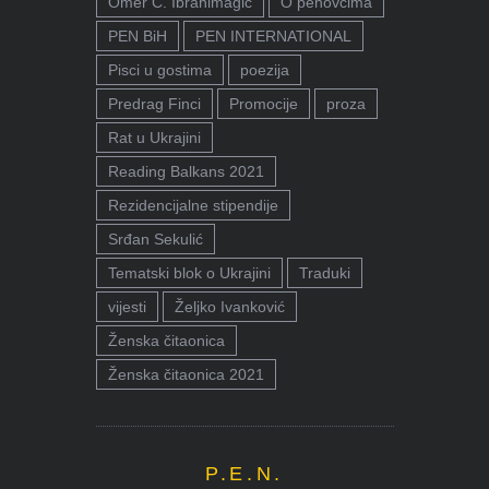
Omer Ć. Ibrahimagić
O penovcima
PEN BiH
PEN INTERNATIONAL
Pisci u gostima
poezija
Predrag Finci
Promocije
proza
Rat u Ukrajini
Reading Balkans 2021
Rezidencijalne stipendije
Srđan Sekulić
Tematski blok o Ukrajini
Traduki
vijesti
Željko Ivanković
Ženska čitaonica
Ženska čitaonica 2021
P.E.N.