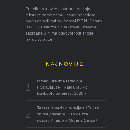
Penbih.ba je web platforma na kojoj
tekstove samostalno i samoinicijativno
mogu objavljivati svi članovi P.E.N. Centra
u BiH. Za sadržaj tih tekstova i stavove
sadržane u njima odgovornost snose
isključivo autori.
NAJNOVIJE
Između traume i tradicije
(“Stravaruše”, Naida Mujkić,
Buybook, Sarajevo, 2026.)
Terasa između dva svijeta
(Prikaz
zbirke pjesama “Kao da zidu
govorim”, autora Gorana Sarića)