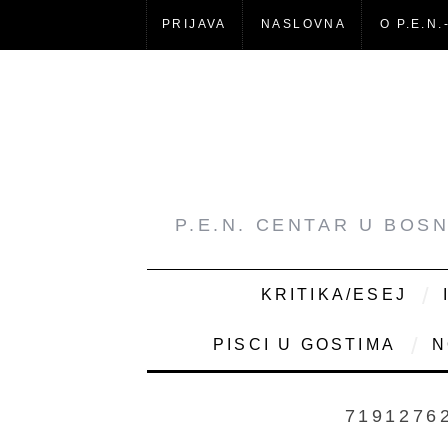
PRIJAVA
NASLOVNA
O P.E.N.
P.E.N. CENTAR U BOS
KRITIKA/ESEJ
PISCI U GOSTIMA
N
7191276