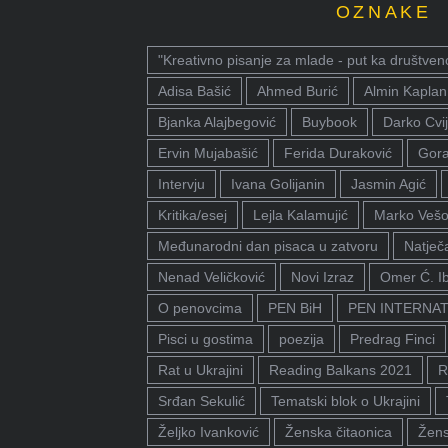
OZNAKE
"Kreativno pisanje za mlade - put ka društven
Adisa Bašić
Ahmed Burić
Almin Kaplan
Bjanka Alajbegović
Buybook
Darko Cvij
Ervin Mujabašić
Ferida Duraković
Gora
Intervju
Ivana Golijanin
Jasmin Agić
Kritika/esej
Lejla Kalamujić
Marko Vešo
Međunarodni dan pisaca u zatvoru
Natječa
Nenad Veličković
Novi Izraz
Omer Ć. I
O penovcima
PEN BiH
PEN INTERNA
Pisci u gostima
poezija
Predrag Finci
Rat u Ukrajini
Reading Balkans 2021
R
Srđan Sekulić
Tematski blok o Ukrajini
Željko Ivanković
Ženska čitaonica
Žens