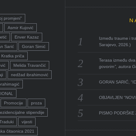
oj promjeni"
N
Asmir Kujović
etić
Enver Kazaz
Između traume i tra
Sarajevo, 2026.)
n Sarić
Goran Simić
Kratka priča
Terasa između dva 
vić
Melida Travančić
govorim”, autora G
ji
nedžad ibrahimović
GORAN SARIĆ, “I
brahimagić
TIONAL
OBJAVLJEN “NOVI 
Promocije
proza
ezidencijalne stipendije
PISMO PODRŠKE 
Traduki
vijesti
ka čitaonica 2021