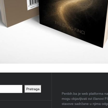
Pretraga
Penbih.ba je web platforma na 
mogu objavljivati svi članovi P
stavove sadržane u njima odgov