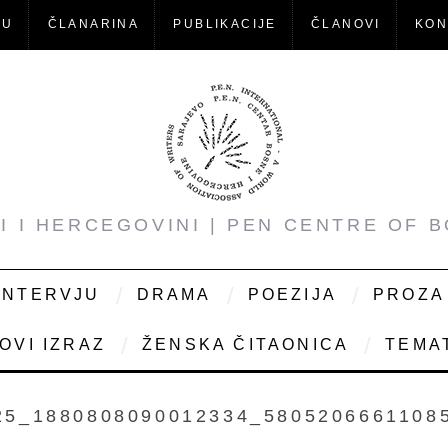
-U
ČLANARINA
PUBLIKACIJE
ČLANOVI
KON
NI I HERCEGOVINI | PEN CENTRE OF 
INTERVJU
DRAMA
POEZIJA
PROZA
OVI IZRAZ
ŽENSKA ČITAONICA
TEMAT
25_1880808090012334_5805206661108