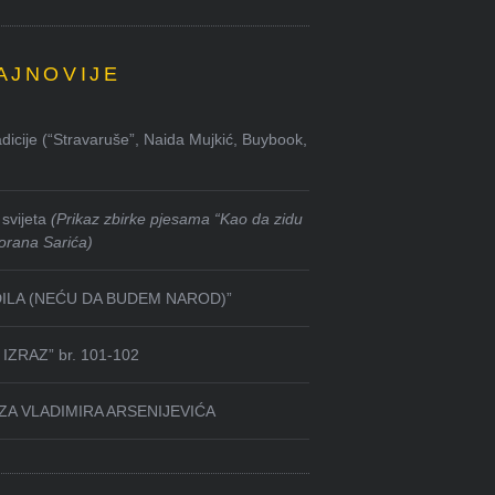
AJNOVIJE
dicije (“Stravaruše”, Naida Mujkić, Buybook,
svijeta
(Prikaz zbirke pjesama “Kao da zidu
orana Sarića)
DILA (NEĆU DA BUDEM NAROD)”
IZRAZ” br. 101-102
ZA VLADIMIRA ARSENIJEVIĆA