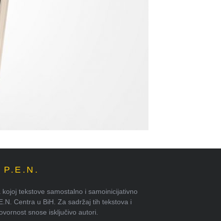
P.E.N.
kojoj tekstove samostalno i samoinicijativno
.E.N. Centra u BiH. Za sadržaj tih tekstova i
ornost snose isključivo autori.