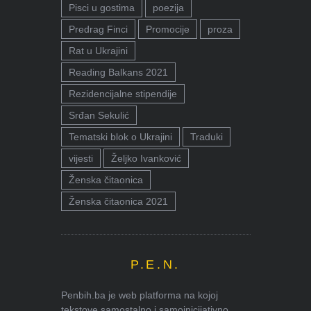
Pisci u gostima
poezija
Predrag Finci
Promocije
proza
Rat u Ukrajini
Reading Balkans 2021
Rezidencijalne stipendije
Srđan Sekulić
Tematski blok o Ukrajini
Traduki
vijesti
Željko Ivanković
Ženska čitaonica
Ženska čitaonica 2021
P.E.N.
Penbih.ba je web platforma na kojoj
tekstove samostalno i samoinicijativno