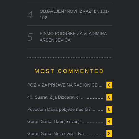
OBJAVLJEN “NOVI IZRAZ” br. 101-
102
PISMO PODRŠKE ZA VLADIMIRA
ARSENIJEVIĆA
MOST COMMENTED
POZIV ZA PRIJAVE NA RADIONICE ...
0
40. Susreti Zija Dizdarević: ...
0
Povodom Dana pobjede nad faši...
8
Goran Sarić: Tlapnje i varlji...
4
Goran Sarić: Moja dvije i dva...
2