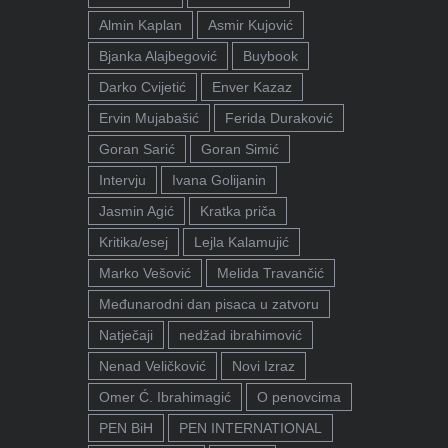
Almin Kaplan
Asmir Kujović
Bjanka Alajbegović
Buybook
Darko Cvijetić
Enver Kazaz
Ervin Mujabašić
Ferida Duraković
Goran Sarić
Goran Simić
Intervju
Ivana Golijanin
Jasmin Agić
Kratka priča
Kritika/esej
Lejla Kalamujić
Marko Vešović
Melida Travančić
Međunarodni dan pisaca u zatvoru
Natječaji
nedžad ibrahimović
Nenad Veličković
Novi Izraz
Omer Ć. Ibrahimagić
O penovcima
PEN BiH
PEN INTERNATIONAL