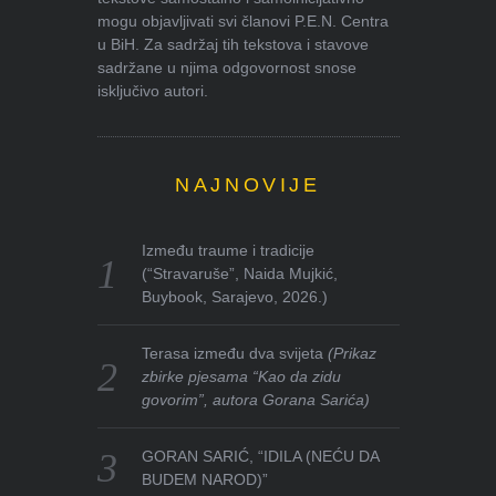
mogu objavljivati svi članovi P.E.N. Centra
u BiH. Za sadržaj tih tekstova i stavove
sadržane u njima odgovornost snose
isključivo autori.
NAJNOVIJE
Između traume i tradicije
(“Stravaruše”, Naida Mujkić,
Buybook, Sarajevo, 2026.)
Terasa između dva svijeta
(Prikaz
zbirke pjesama “Kao da zidu
govorim”, autora Gorana Sarića)
GORAN SARIĆ, “IDILA (NEĆU DA
BUDEM NAROD)”