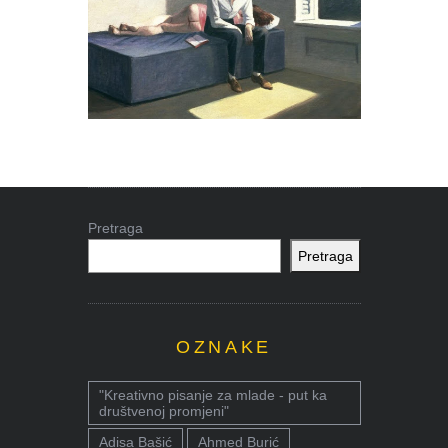
Pretraga
Pretraga
OZNAKE
"Kreativno pisanje za mlade - put ka
društvenoj promjeni"
Adisa Bašić
Ahmed Burić