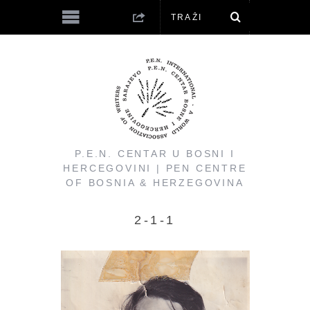
P.E.N. CENTAR U BOSNI I
HERCEGOVINI | PEN CENTRE
OF BOSNIA & HERZEGOVINA
2-1-1