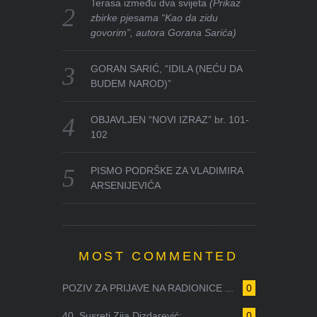
Terasa između dva svijeta
(Prikaz
zbirke pjesama “Kao da zidu
govorim”, autora Gorana Sarića)
GORAN SARIĆ, “IDILA (NEĆU DA
BUDEM NAROD)”
OBJAVLJEN “NOVI IZRAZ” br. 101-
102
PISMO PODRŠKE ZA VLADIMIRA
ARSENIJEVIĆA
MOST COMMENTED
POZIV ZA PRIJAVE NA RADIONICE ...
0
40. Susreti Zija Dizdarević: ...
0