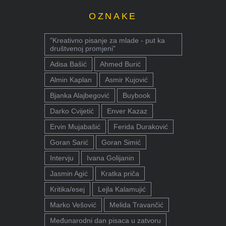
OZNAKE
"Kreativno pisanje za mlade - put ka
društvenoj promjeni"
Adisa Bašić
Ahmed Burić
Almin Kaplan
Asmir Kujović
Bjanka Alajbegović
Buybook
Darko Cvijetić
Enver Kazaz
Ervin Mujabašić
Ferida Duraković
Goran Sarić
Goran Simić
Intervju
Ivana Golijanin
Jasmin Agić
Kratka priča
Kritika/esej
Lejla Kalamujić
Marko Vešović
Melida Travančić
Međunarodni dan pisaca u zatvoru