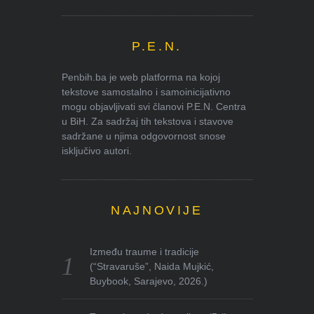
P.E.N.
Penbih.ba je web platforma na kojoj
tekstove samostalno i samoinicijativno
mogu objavljivati svi članovi P.E.N. Centra
u BiH. Za sadržaj tih tekstova i stavove
sadržane u njima odgovornost snose
isključivo autori.
NAJNOVIJE
Između traume i tradicije
(“Stravaruše”, Naida Mujkić,
Buybook, Sarajevo, 2026.)