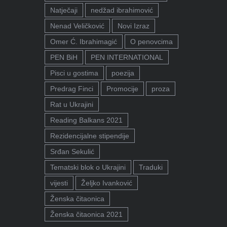
Natječaji
nedžad ibrahimović
Nenad Veličković
Novi Izraz
Omer Ć. Ibrahimagić
O penovcima
PEN BiH
PEN INTERNATIONAL
Pisci u gostima
poezija
Predrag Finci
Promocije
proza
Rat u Ukrajini
Reading Balkans 2021
Rezidencijalne stipendije
Srđan Sekulić
Tematski blok o Ukrajini
Traduki
vijesti
Željko Ivanković
Ženska čitaonica
Ženska čitaonica 2021