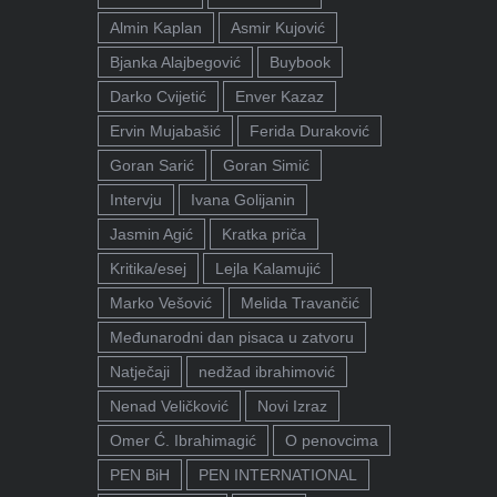
Almin Kaplan
Asmir Kujović
Bjanka Alajbegović
Buybook
Darko Cvijetić
Enver Kazaz
Ervin Mujabašić
Ferida Duraković
Goran Sarić
Goran Simić
Intervju
Ivana Golijanin
Jasmin Agić
Kratka priča
Kritika/esej
Lejla Kalamujić
Marko Vešović
Melida Travančić
Međunarodni dan pisaca u zatvoru
Natječaji
nedžad ibrahimović
Nenad Veličković
Novi Izraz
Omer Ć. Ibrahimagić
O penovcima
PEN BiH
PEN INTERNATIONAL