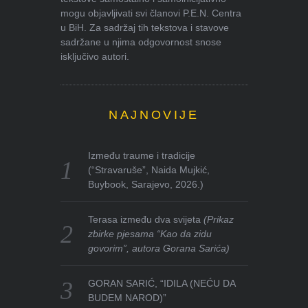
mogu objavljivati svi članovi P.E.N. Centra
u BiH. Za sadržaj tih tekstova i stavove
sadržane u njima odgovornost snose
isključivo autori.
NAJNOVIJE
Između traume i tradicije
(“Stravaruše”, Naida Mujkić,
Buybook, Sarajevo, 2026.)
Terasa između dva svijeta
(Prikaz
zbirke pjesama “Kao da zidu
govorim”, autora Gorana Sarića)
GORAN SARIĆ, “IDILA (NEĆU DA
BUDEM NAROD)”