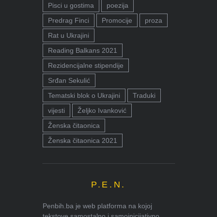
Pisci u gostima
poezija
Predrag Finci
Promocije
proza
Rat u Ukrajini
Reading Balkans 2021
Rezidencijalne stipendije
Srđan Sekulić
Tematski blok o Ukrajini
Traduki
vijesti
Željko Ivanković
Ženska čitaonica
Ženska čitaonica 2021
P.E.N.
Penbih.ba je web platforma na kojoj
tekstove samostalno i samoinicijativno