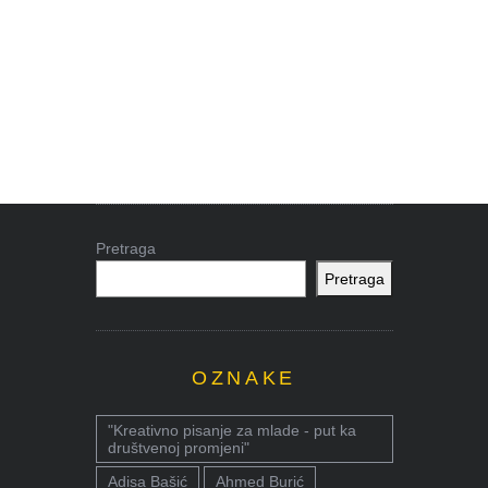
Pretraga
Pretraga
OZNAKE
"Kreativno pisanje za mlade - put ka
društvenoj promjeni"
Adisa Bašić
Ahmed Burić