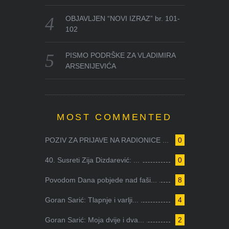
OBJAVLJEN “NOVI IZRAZ” br. 101-
102
PISMO PODRŠKE ZA VLADIMIRA
ARSENIJEVIĆA
MOST COMMENTED
POZIV ZA PRIJAVE NA RADIONICE ...
0
40. Susreti Zija Dizdarević: ...
0
Povodom Dana pobjede nad faši...
8
Goran Sarić: Tlapnje i varlji...
4
Goran Sarić: Moja dvije i dva...
2