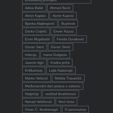
društvenoj promjeni"
Adisa Bašić
Ahmed Burić
Almin Kaplan
Asmir Kujović
Bjanka Alajbegović
Buybook
Darko Cvijetić
Enver Kazaz
Ervin Mujabašić
Ferida Duraković
Goran Sarić
Goran Simić
Intervju
Ivana Golijanin
Jasmin Agić
Kratka priča
Kritika/esej
Lejla Kalamujić
Marko Vešović
Melida Travančić
Međunarodni dan pisaca u zatvoru
Natječaji
nedžad ibrahimović
Nenad Veličković
Novi Izraz
Omer Ć. Ibrahimagić
O penovcima