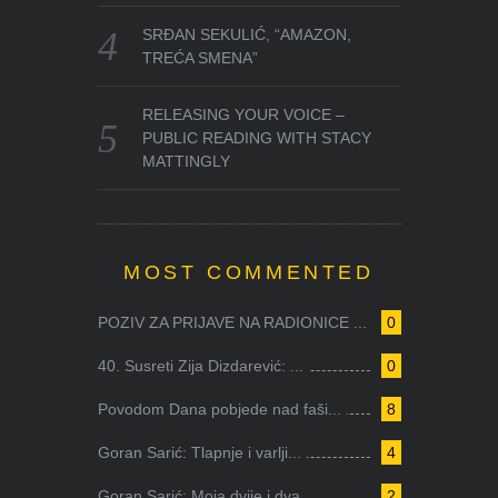
SRĐAN SEKULIĆ, “AMAZON,
TREĆA SMENA”
RELEASING YOUR VOICE –
PUBLIC READING WITH STACY
MATTINGLY
MOST COMMENTED
POZIV ZA PRIJAVE NA RADIONICE ...
0
40. Susreti Zija Dizdarević: ...
0
Povodom Dana pobjede nad faši...
8
Goran Sarić: Tlapnje i varlji...
4
Goran Sarić: Moja dvije i dva...
2