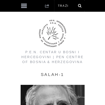
P.E.N. CENTAR U BOSNI I
HERCEGOVINI | PEN CENTRE
OF BOSNIA & HERZEGOVINA
SALAH-1