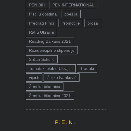
PEN BiH
PEN INTERNATIONAL
Pisci u gostima
poezija
Predrag Finci
Promocije
proza
Rat u Ukrajini
Reading Balkans 2021
Rezidencijalne stipendije
Srđan Sekulić
Tematski blok o Ukrajini
Traduki
vijesti
Željko Ivanković
Ženska čitaonica
Ženska čitaonica 2021
P.E.N.