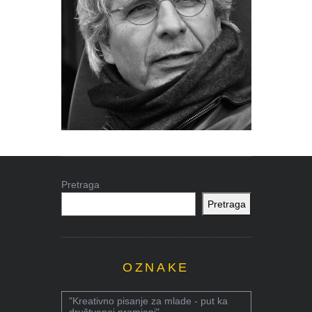
Pretraga
Pretraga
OZNAKE
"Kreativno pisanje za mlade - put ka