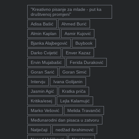
"Kreativno pisanje za mlade - put ka
društvenoj promjeni"
Adisa Bašić
Ahmed Burić
Almin Kaplan
Asmir Kujović
Bjanka Alajbegović
Buybook
Darko Cvijetić
Enver Kazaz
Ervin Mujabašić
Ferida Duraković
Goran Sarić
Goran Simić
Intervju
Ivana Golijanin
Jasmin Agić
Kratka priča
Kritika/esej
Lejla Kalamujić
Marko Vešović
Melida Travančić
Međunarodni dan pisaca u zatvoru
Natječaji
nedžad ibrahimović