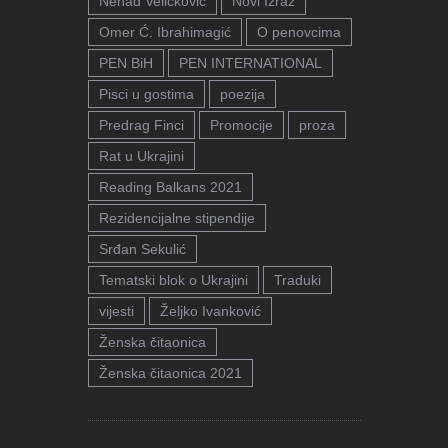
Nenad Veličković
Novi Izraz
Omer Ć. Ibrahimagić
O penovcima
PEN BiH
PEN INTERNATIONAL
Pisci u gostima
poezija
Predrag Finci
Promocije
proza
Rat u Ukrajini
Reading Balkans 2021
Rezidencijalne stipendije
Srđan Sekulić
Tematski blok o Ukrajini
Traduki
vijesti
Željko Ivanković
Ženska čitaonica
Ženska čitaonica 2021