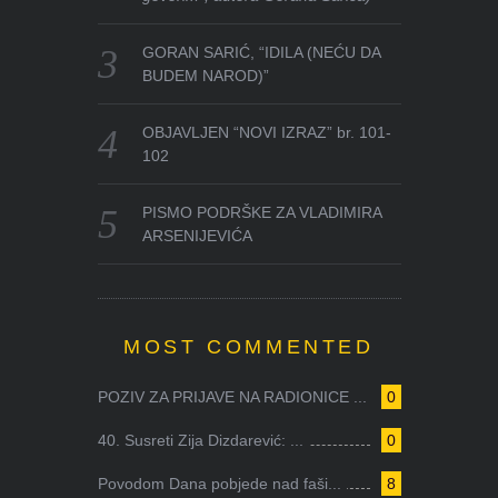
GORAN SARIĆ, “IDILA (NEĆU DA
BUDEM NAROD)”
OBJAVLJEN “NOVI IZRAZ” br. 101-
102
PISMO PODRŠKE ZA VLADIMIRA
ARSENIJEVIĆA
MOST COMMENTED
POZIV ZA PRIJAVE NA RADIONICE ...
0
40. Susreti Zija Dizdarević: ...
0
Povodom Dana pobjede nad faši...
8