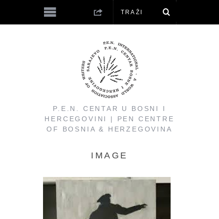
P.E.N. CENTAR U BOSNI I
HERCEGOVINI | PEN CENTRE
OF BOSNIA & HERZEGOVINA
IMAGE