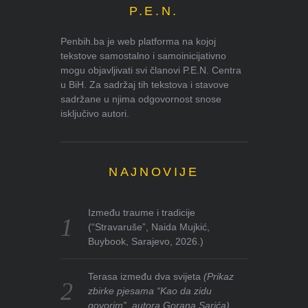
P.E.N.
Penbih.ba je web platforma na kojoj
tekstove samostalno i samoinicijativno
mogu objavljivati svi članovi P.E.N. Centra
u BiH. Za sadržaj tih tekstova i stavove
sadržane u njima odgovornost snose
isključivo autori.
NAJNOVIJE
Između traume i tradicije
(“Stravaruše”, Naida Mujkić,
Buybook, Sarajevo, 2026.)
Terasa između dva svijeta
(Prikaz
zbirke pjesama “Kao da zidu
govorim”, autora Gorana Sarića)