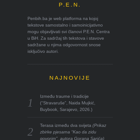
P.E.N.
Penbih.ba je web platforma na kojoj
tekstove samostalno i samoinicijativno
mogu objavljivati svi članovi P.E.N. Centra
u BiH. Za sadržaj tih tekstova i stavove
sadržane u njima odgovornost snose
isključivo autori.
NAJNOVIJE
Između traume i tradicije
(“Stravaruše”, Naida Mujkić,
Buybook, Sarajevo, 2026.)
Terasa između dva svijeta
(Prikaz
zbirke pjesama “Kao da zidu
govorim”, autora Gorana Sarića)