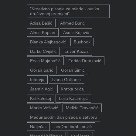
"Kreativno pisanje za mlade - put ka
društvenoj promjeni"
Adisa Bašić
Ahmed Burić
Almin Kaplan
Asmir Kujović
Bjanka Alajbegović
Buybook
Darko Cvijetić
Enver Kazaz
Ervin Mujabašić
Ferida Duraković
Goran Sarić
Goran Simić
Intervju
Ivana Golijanin
Jasmin Agić
Kratka priča
Kritika/esej
Lejla Kalamujić
Marko Vešović
Melida Travančić
Međunarodni dan pisaca u zatvoru
Natječaji
nedžad ibrahimović
Nenad Veličković
Novi Izraz