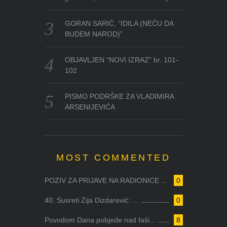
GORAN SARIĆ, “IDILA (NEĆU DA
BUDEM NAROD)”
OBJAVLJEN “NOVI IZRAZ” br. 101-
102
PISMO PODRŠKE ZA VLADIMIRA
ARSENIJEVIĆA
MOST COMMENTED
POZIV ZA PRIJAVE NA RADIONICE ...
0
40. Susreti Zija Dizdarević: ...
0
Povodom Dana pobjede nad faši...
8