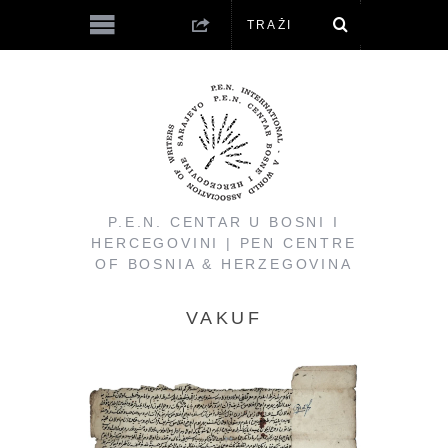
P.E.N. CENTAR U BOSNI I
HERCEGOVINI | PEN CENTRE
OF BOSNIA & HERZEGOVINA
VAKUF