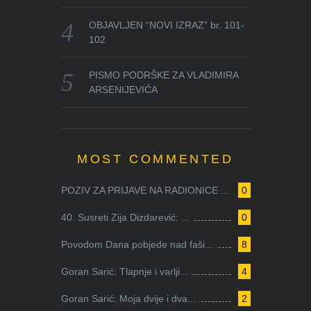
OBJAVLJEN “NOVI IZRAZ” br. 101-
102
PISMO PODRŠKE ZA VLADIMIRA
ARSENIJEVIĆA
MOST COMMENTED
POZIV ZA PRIJAVE NA RADIONICE ...
0
40. Susreti Zija Dizdarević: ...
0
Povodom Dana pobjede nad faši...
8
Goran Sarić: Tlapnje i varlji...
4
Goran Sarić: Moja dvije i dva...
2