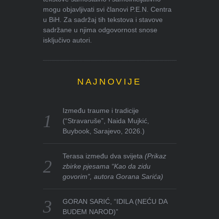
mogu objavljivati svi članovi P.E.N. Centra
u BiH. Za sadržaj tih tekstova i stavove
sadržane u njima odgovornost snose
isključivo autori.
NAJNOVIJE
Između traume i tradicije
(“Stravaruše”, Naida Mujkić,
Buybook, Sarajevo, 2026.)
Terasa između dva svijeta
(Prikaz
zbirke pjesama “Kao da zidu
govorim”, autora Gorana Sarića)
GORAN SARIĆ, “IDILA (NEĆU DA
BUDEM NAROD)”