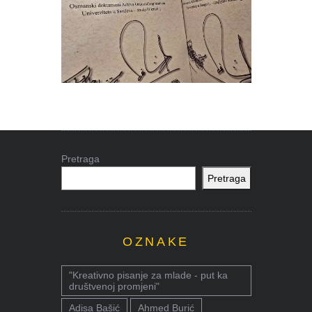
Pretraga
Pretraga
OZNAKE
"Kreativno pisanje za mlade - put ka
društvenoj promjeni"
Adisa Bašić
Ahmed Burić