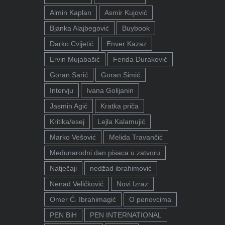
Almin Kaplan
Asmir Kujović
Bjanka Alajbegović
Buybook
Darko Cvijetić
Enver Kazaz
Ervin Mujabašić
Ferida Duraković
Goran Sarić
Goran Simić
Intervju
Ivana Golijanin
Jasmin Agić
Kratka priča
Kritika/esej
Lejla Kalamujić
Marko Vešović
Melida Travančić
Međunarodni dan pisaca u zatvoru
Natječaji
nedžad ibrahimović
Nenad Veličković
Novi Izraz
Omer Ć. Ibrahimagić
O penovcima
PEN BiH
PEN INTERNATIONAL