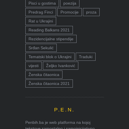
Pisci u gostima
poezija
Predrag Finci
Promocije
proza
Rat u Ukrajini
Reading Balkans 2021
Rezidencijalne stipendije
Srđan Sekulić
Tematski blok o Ukrajini
Traduki
vijesti
Željko Ivanković
Ženska čitaonica
Ženska čitaonica 2021
P.E.N.
Penbih.ba je web platforma na kojoj
tekstove samostalno i samoinicijativno