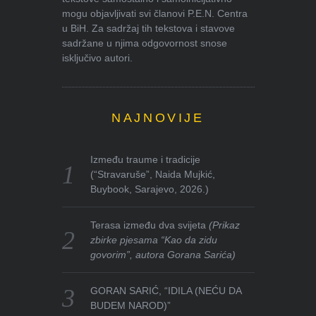
mogu objavljivati svi članovi P.E.N. Centra
u BiH. Za sadržaj tih tekstova i stavove
sadržane u njima odgovornost snose
isključivo autori.
NAJNOVIJE
Između traume i tradicije
(“Stravaruše”, Naida Mujkić,
Buybook, Sarajevo, 2026.)
Terasa između dva svijeta
(Prikaz
zbirke pjesama “Kao da zidu
govorim”, autora Gorana Sarića)
GORAN SARIĆ, “IDILA (NEĆU DA
BUDEM NAROD)”