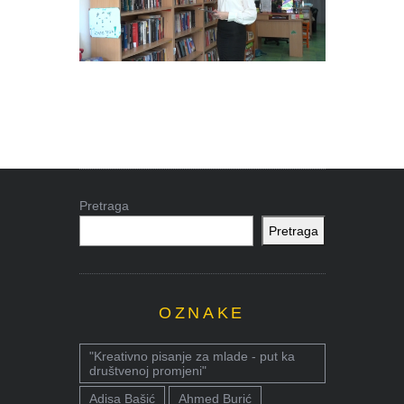
Pretraga
Pretraga
OZNAKE
"Kreativno pisanje za mlade - put ka
društvenoj promjeni"
Adisa Bašić
Ahmed Burić