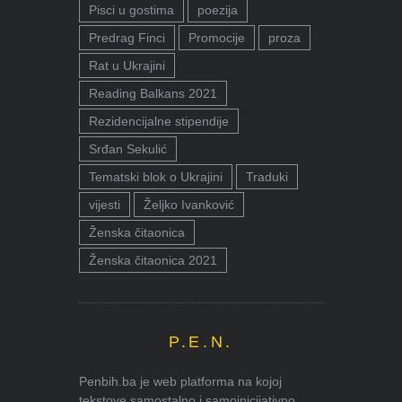
Pisci u gostima
poezija
Predrag Finci
Promocije
proza
Rat u Ukrajini
Reading Balkans 2021
Rezidencijalne stipendije
Srđan Sekulić
Tematski blok o Ukrajini
Traduki
vijesti
Željko Ivanković
Ženska čitaonica
Ženska čitaonica 2021
P.E.N.
Penbih.ba je web platforma na kojoj
tekstove samostalno i samoinicijativno