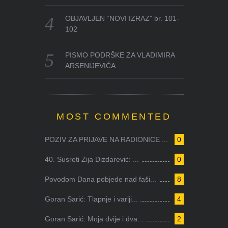
OBJAVLJEN “NOVI IZRAZ” br. 101-
102
PISMO PODRŠKE ZA VLADIMIRA
ARSENIJEVIĆA
MOST COMMENTED
POZIV ZA PRIJAVE NA RADIONICE ...
0
40. Susreti Zija Dizdarević: ...
0
Povodom Dana pobjede nad faši...
8
Goran Sarić: Tlapnje i varlji...
4
Goran Sarić: Moja dvije i dva...
2