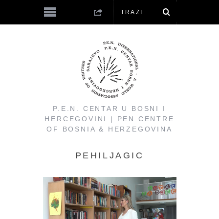
P.E.N. CENTAR U BOSNI I
HERCEGOVINI | PEN CENTRE
OF BOSNIA & HERZEGOVINA
PEHILJAGIC