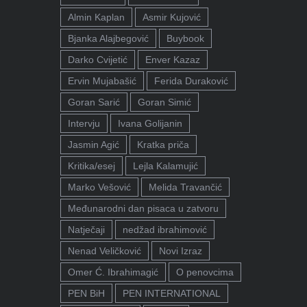
Almin Kaplan
Asmir Kujović
Bjanka Alajbegović
Buybook
Darko Cvijetić
Enver Kazaz
Ervin Mujabašić
Ferida Duraković
Goran Sarić
Goran Simić
Intervju
Ivana Golijanin
Jasmin Agić
Kratka priča
Kritika/esej
Lejla Kalamujić
Marko Vešović
Melida Travančić
Međunarodni dan pisaca u zatvoru
Natječaji
nedžad ibrahimović
Nenad Veličković
Novi Izraz
Omer Ć. Ibrahimagić
O penovcima
PEN BiH
PEN INTERNATIONAL